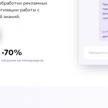
 обработки рекламных
При
пер
атизации работы с
Для
й знаний.
сум
👉 
дел
-70%
Напишите 
нагрузки на менеджеров