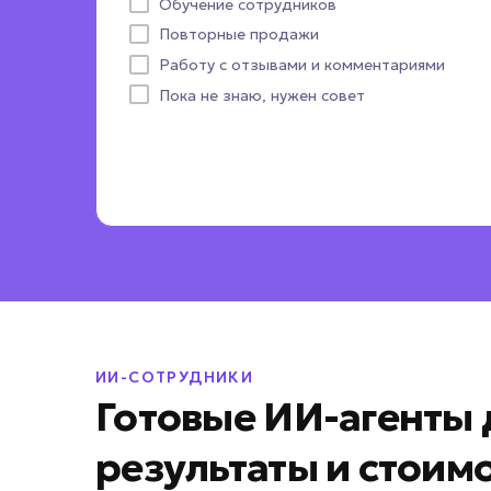
Обучение сотрудников
CRM-система
Выдать расчет стоимости
Другое
Повторные продажи
Пока не определились
Работу с отзывами и комментариями
Пока не знаю, нужен совет
ИИ-СОТРУДНИКИ
Готовые ИИ-агенты 
результаты и стоим