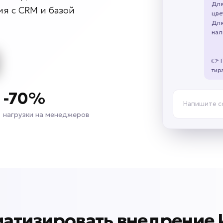
Для
я с CRM и базой
цве
Для
нал
👉 
тир
-70%
Напишите 
нагрузки на менеджеров
матизировать внедрение