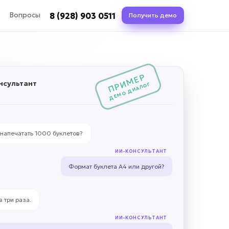
8 (928) 903 0511
Вопросы
Получить демо
ПРИМЕР
нсультант
ДЕМО ДИАЛОГ
 напечатать 1000 буклетов?
ИИ-КОНСУЛЬТАНТ
Формат буклета А4 или другой?
 три раза.
ИИ-КОНСУЛЬТАНТ