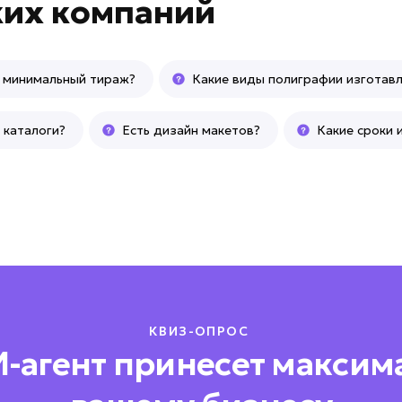
ких компаний
 минимальный тираж?
Какие виды полиграфии изготав
 каталоги?
Есть дизайн макетов?
Какие сроки 
КВИЗ-ОПРОС
И-агент принесет максим