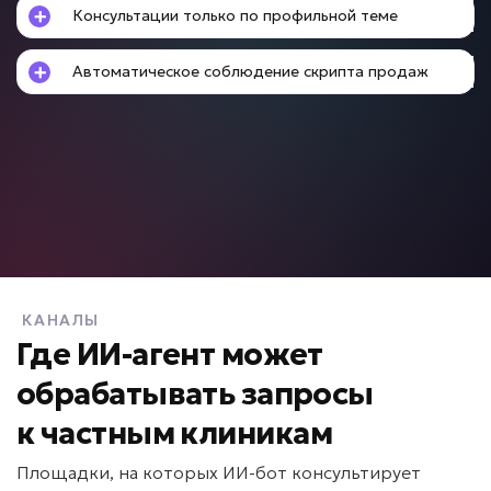
Консультации только по профильной теме
Подробней
от 5 дней
Срок реализации
Автоматическое соблюдение скрипта продаж
от 49 000 ₽ под ключ
Нет контроля менеджеров?
ИИ для контроля
качества продаж
КАНАЛЫ
Задача: Анализ звонков и переписок
Где ИИ-агент может
обрабатывать запросы
• Контроль 100% диалогов
• До +20% конверсии
к
частным клиникам
• Анализ за минуты вместо часов
Подробней
Площадки, на которых ИИ-бот консультирует