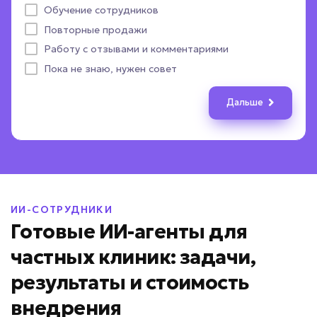
Назад
Дальше
Назад
Дальше
Обучение сотрудников
CRM-система
Выдать расчет стоимости
Другое
ПОЛУЧИТЬ ПОДБОР
Повторные продажи
Пока не определились
Назад
Назад
Дальше
Дальше
Работу с отзывами и комментариями
Назад
Дальше
Даю согласие на
обработку персональных данных
Пока не знаю, нужен совет
Соглашаюсь с условиями
политики конфиденциальности
Дальше
Вернуться к опросу
ИИ-СОТРУДНИКИ
Готовые ИИ-агенты для
частных клиник: задачи,
результаты и стоимость
внедрения