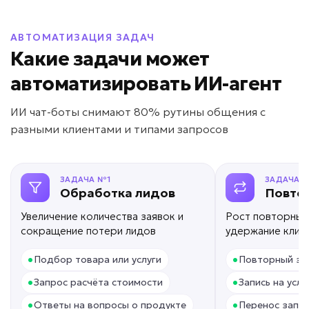
от 49 000 ₽ под ключ
АВТОМАТИЗАЦИЯ ЗАДАЧ
Какие задачи может
автоматизировать ИИ-агент
Нет обратной связи?
ИИ чат-боты снимают 80% рутины общения с
ИИ для проведения
разными клиентами и типами запросов
опросов
Задача: Сбор отзывов и оценок
ЗАДАЧА №1
ЗАДАЧА 
• До +300% собранных отзывов
Обработка лидов
Повто
• До +50% обратной связи
Увеличение количества заявок и
Рост повторных
• Автоматический сбор 24/7
сокращение потери лидов
удержание клие
Подробней
•
•
Подбор товара или услуги
от 3 дней
Повторный за
Срок реализации
•
•
Запрос расчёта стоимости
Запись на услу
от 39 000 ₽ под ключ
•
•
Ответы на вопросы о продукте
Перенос запис