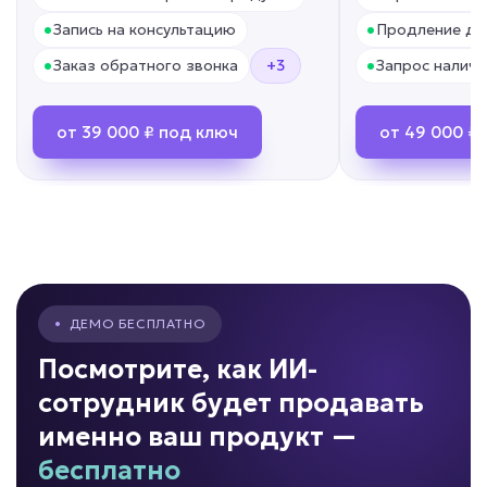
•
•
Запись на консультацию
Продление до
•
•
Заказ обратного звонка
+3
Запрос наличи
HR перегружен?
от 39 000 ₽ под ключ
от 49 000 ₽
ИИ для подбора
персонала
Задача: Скрининг кандидатов
• До -80% времени рекрутера
• До +50% скорости найма
• Обработка кандидатов 24/7
•
ДЕМО БЕСПЛАТНО
Подробней
Посмотрите, как ИИ-
от 7 дней
Срок реализации
сотрудник будет продавать
от 69 000 ₽ под ключ
именно ваш продукт —
бесплатно