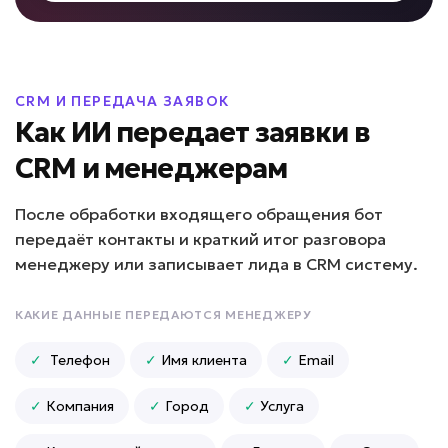
ИИ для франшиз и
филиалов
Задача: Поддержка партнеров
CRM И ПЕРЕДАЧА ЗАЯВОК
• До -50% нагрузки на управляющую
Как ИИ передает заявки в
компанию
• Единые стандарты в 100% филиалов
CRM и менеджерам
• До +30% скорости запуска новых точек
Подробней
После обработки входящего обращения бот
от 10 дней
Срок реализации
передаёт контакты и краткий итог разговора
менеджеру или записывает лида в CRM систему.
от 99 000 ₽ под ключ
КАКИЕ ДАННЫЕ ПЕРЕДАЮТСЯ МЕНЕДЖЕРУ
✓
Телефон
✓
Имя клиента
✓
Email
Негативные отзывы остаются без ответа?
✓
Компания
✓
Город
✓
Услуга