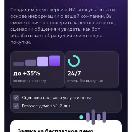
Создадим демо-версию ИИ-консультанта на
Новички долго адаптируются?
основе информации о вашей компании. Вы
сможете лично проверить качество ответов,
ИИ для обучения
сценарии общения и увидеть, как бот
сотрудников
обрабатывает обращения клиентов до
покупки.
Задача: Обучение персонала
• До -50% срока адаптации
• Ответы за секунды
• До +30% скорости ввода в должность
до +35%
24/7
Подробней
конверсия в заявку
ответы без выходных
от 7 дней
Срок реализации
Сценарии под ваши услуги и цены
от 59 000 ₽ под ключ
Готовое демо за 1–2 дня
Заявка на бесплатное демо
Много времени уходит на документы?