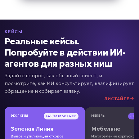
• До +40% повторных продаж
• Возврат до 15% клиентов
• До +20% выручки с базы
Подробней
КЕЙСЫ
Реальные кейсы.
от 5 дней
Срок реализации
Попробуйте в действии ИИ-
от 49 000 ₽ под ключ
агентов для разных ниш
Задайте вопрос, как обычный клиент, и
посмотрите, как ИИ консультирует, квалифицирует
CRM заполняется вручную?
обращение и собирает заявку.
ЛИСТАЙТЕ
ИИ для работы с CRM
ЭКОЛОГИЯ
ЭКОЛОГИЯ
+45 заявок / мес.
+45 заявок / мес.
МЕБЕЛЬ
МЕБЕЛЬ
-80
-80
Задача: Автоматизация CRM
Зеленая Линия
Зеленая Линия
Мебеляне
Мебеляне
• Экономия 1–3 часа в день
Вывоз и утилизация отходов
Вывоз и утилизация отходов
Изготовление корпусной
Изготовление корпусной
• До -90% ручного ввода