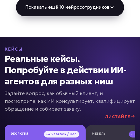
Показать ещё 10 нейросотрудников
Задача: Автоматизация CRM
• Экономия 1–3 часа в день
• До -90% ручного ввода
• До +100% заполненных карточек
Подробней
КЕЙСЫ
от 5 дней
Срок реализации
Реальные кейсы.
Попробуйте в действии ИИ-
от 49 000 ₽ под ключ
агентов для разных ниш
Задайте вопрос, как обычный клиент, и
посмотрите, как ИИ консультирует, квалифицирует
Нет контроля менеджеров?
обращение и собирает заявку.
ЛИСТАЙТЕ
ИИ для контроля
качества продаж
ЭКОЛОГИЯ
ЭКОЛОГИЯ
+45 заявок / мес.
+45 заявок / мес.
МЕБЕЛЬ
МЕБЕЛЬ
-80
-80
Задача: Анализ звонков и переписок