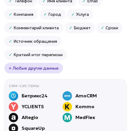
✓
Телефон
✓
Имя клиента
✓
Email
от 49 000 ₽ под ключ
✓
Компания
✓
Город
✓
Услуга
✓
Комментарий клиента
✓
Бюджет
✓
Сроки
✓
Источник обращения
✓
Краткий итог переписки
+ Любые другие данные
CRM-СИСТЕМЫ
Битрикс24
AmoCRM
YCLIENTS
Kommo
Altegio
MedFlex
SquareUp