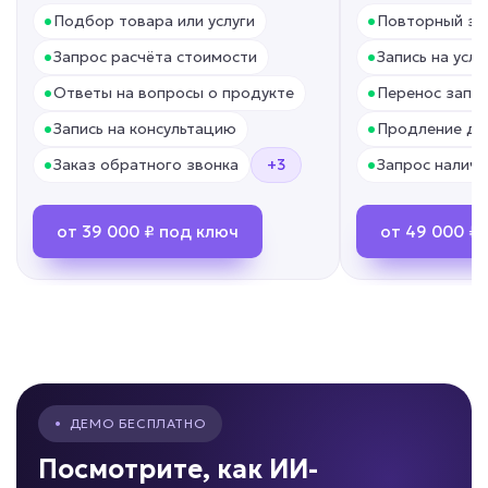
•
•
Подбор товара или услуги
Повторный за
от 59 000 ₽ под ключ
•
•
Запрос расчёта стоимости
Запись на услу
•
•
Ответы на вопросы о продукте
Перенос запис
•
•
Запись на консультацию
Продление до
Клиенты теряются в воронке?
•
•
Заказ обратного звонка
+3
Запрос наличи
ИИ для сопровождения
от 39 000 ₽ под ключ
от 49 000 ₽
сделок
Задача: Контроль этапов продаж
• До -30% потери лидов
• До +15% завершенных сделок
• Контроль 24/7
Подробней
•
ДЕМО БЕСПЛАТНО
от 7 дней
Срок реализации
Посмотрите, как ИИ-