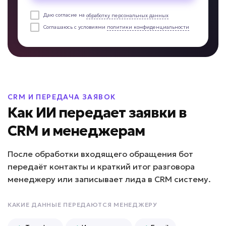
Даю согласие на
обработку персональных данных
Негативные отзывы остаются без ответа?
Соглашаюсь с условиями
политики конфиденциальности
ИИ-обработчик отзывов
Задача: Анализирует отзывы,
определяет тональность, предлагает
CRM И ПЕРЕДАЧА ЗАЯВОК
ответы, уведомляет о негативе,
формирует отчеты по проблемам
Как ИИ передает заявки в
клиентов
CRM и менеджерам
• До 100% отзывов обработано вовремя
• До -80% времени сотрудников на
После обработки входящего обращения бот
работу с отзывами
передаёт контакты и краткий итог разговора
• До +20% рейтинга компании за счет
менеджеру или записывает лида в CRM систему.
быстрой реакции
Подробней
КАКИЕ ДАННЫЕ ПЕРЕДАЮТСЯ МЕНЕДЖЕРУ
от 5 дней
Срок реализации