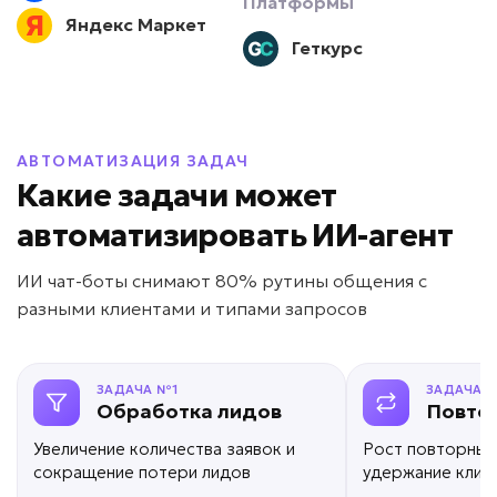
Платформы
Яндекс Маркет
от 7 дней
Срок реализации
Геткурс
от 69 000 ₽ под ключ
АВТОМАТИЗАЦИЯ ЗАДАЧ
Какие задачи может
Новички долго адаптируются?
автоматизировать ИИ-агент
ИИ для обучения
ИИ чат-боты снимают 80% рутины общения с
сотрудников
разными клиентами и типами запросов
Задача: Обучение персонала
• До -50% срока адаптации
• Ответы за секунды
ЗАДАЧА №1
ЗАДАЧА 
Обработка лидов
Повто
• До +30% скорости ввода в должность
Подробней
Увеличение количества заявок и
Рост повторных
сокращение потери лидов
удержание клие
от 7 дней
Срок реализации