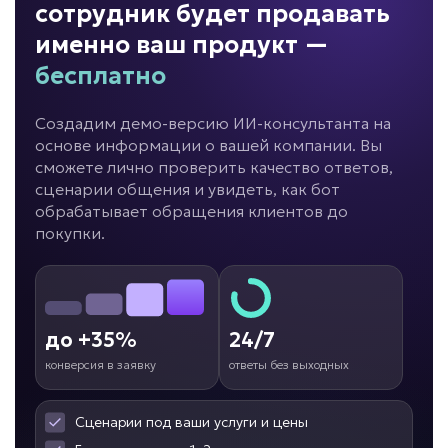
от 69 000 ₽ под ключ
сотрудник будет продавать
именно ваш продукт —
бесплатно
Сложно контролировать филиалы?
Создадим демо-версию ИИ-консультанта на
основе информации о вашей компании. Вы
ИИ для франшиз и
сможете лично проверить качество ответов,
филиалов
сценарии общения и увидеть, как бот
Задача: Поддержка партнеров
обрабатывает обращения клиентов до
покупки.
• До -50% нагрузки на управляющую
компанию
• Единые стандарты в 100% филиалов
• До +30% скорости запуска новых точек
до +35%
24/7
Подробней
конверсия в заявку
ответы без выходных
от 10 дней
Срок реализации
Сценарии под ваши услуги и цены
от 99 000 ₽ под ключ