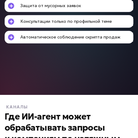
• До +15% конверсии
Защита от мусорных заявок
• До -50% времени консультации
Подробней
Консультации только по профильной теме
от 5 дней
Срок реализации
Автоматическое соблюдение скрипта продаж
от 49 000 ₽ под ключ
Долго готовятся предложения?
ИИ для расчета КП
КАНАЛЫ
Задача: Формирование коммерческих
предложений
Где ИИ-агент может
обрабатывать запросы
• Ускорение подготовки КП в 20 раз
• До -90% ручной работы