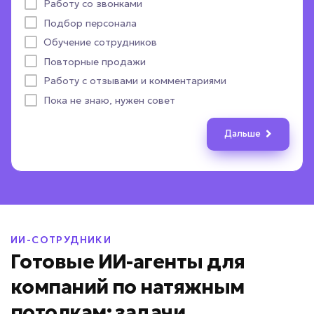
С партнерами и подрядчиками
Работу со звонками
Более 1000
Авито
Отправить уведомление в Telegram
Параметры заказа
Назад
Дальше
Подбор персонала
Телефонные звонки
Отправить уведомление в MAX
Документы и файлы
Назад
Дальше
Назад
Дальше
Обучение сотрудников
CRM-система
Выдать расчет стоимости
Другое
ПОЛУЧИТЬ ПОДБОР
Повторные продажи
Пока не определились
Назад
Назад
Дальше
Дальше
Работу с отзывами и комментариями
Назад
Дальше
Даю согласие на
обработку персональных данных
Пока не знаю, нужен совет
Соглашаюсь с условиями
политики конфиденциальности
Дальше
Вернуться к опросу
ИИ-СОТРУДНИКИ
Готовые ИИ-агенты для
компаний по натяжным
потолкам: задачи,