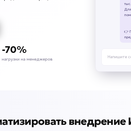
тыс
Для
пом
👉 
пре
-70%
Напишите 
нагрузки на менеджеров
матизировать внедрение