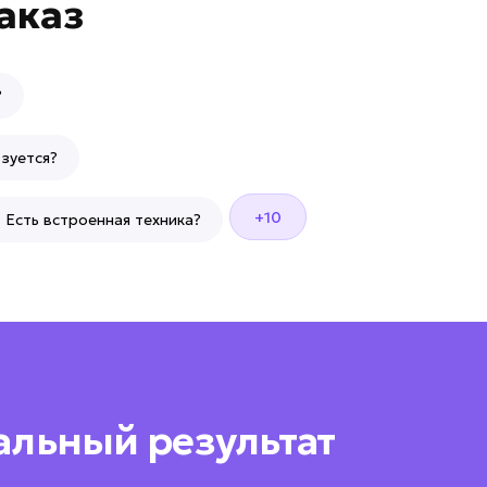
аказ
?
зуется?
+10
Есть встроенная техника?
альный результат