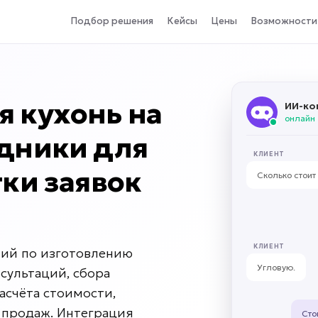
Подбор решения
Кейсы
Цены
Возможности
я кухонь на
ИИ-ко
онлайн
удники для
КЛИЕНТ
тки заявок
Сколько стоит
КЛИЕНТ
ний по изготовлению
Угловую.
нсультаций, сбора
асчёта стоимости,
 продаж. Интеграция
Сто