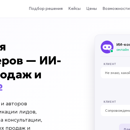
Подбор решения
Кейсы
Цены
Возможности
я
ИИ-ко
онлайн
еров — ИИ-
КЛИЕНТ
родаж и
Не знаю, како
₽
КЛИЕНТ
 и авторов
Сопровождени
икации лидов,
а консультации,
ых продаж и
Для