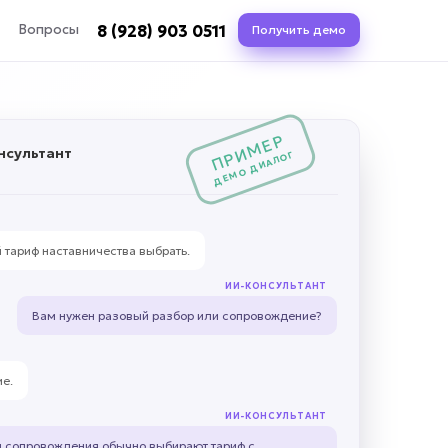
8 (928) 903 0511
Вопросы
Получить демо
ПРИМЕР
нсультант
ДЕМО ДИАЛОГ
й тариф наставничества выбрать.
ИИ-КОНСУЛЬТАНТ
Вам нужен разовый разбор или сопровождение?
е.
ИИ-КОНСУЛЬТАНТ
 сопровождения обычно выбирают тариф с