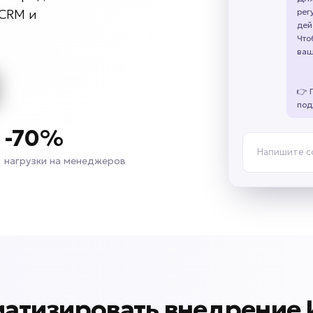
рег
 CRM и
дей
Что
ваш
👉 
под
-70%
Напишите 
нагрузки на менеджеров
матизировать внедрение