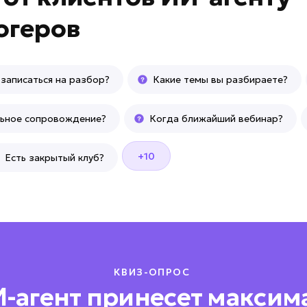
огеров
записаться на разбор?
Какие темы вы разбираете?
льное сопровождение?
Когда ближайший вебинар?
+10
Есть закрытый клуб?
КВИЗ-ОПРОС
И-агент принесет максим