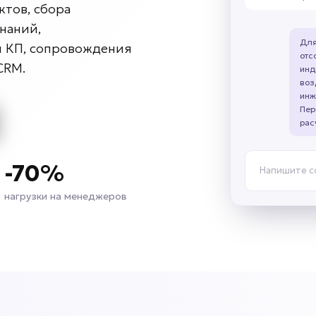
тов, сбора
знаний,
Для
и КП, сопровождения
отс
CRM.
инд
воз
инж
Пер
рас
-70%
Напишите 
нагрузки на менеджеров