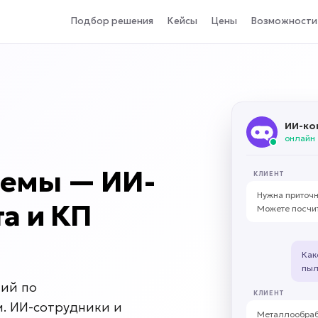
Подбор решения
Кейсы
Цены
Возможности
ИИ-ко
онлайн
темы — ИИ-
КЛИЕНТ
Нужна приточн
та и КП
Можете посчи
Как
пыл
ний по
КЛИЕНТ
 ИИ-сотрудники и
Металлообрабо