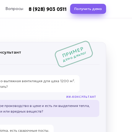
8 (928) 903 0511
Вопросы
Получить демо
ПРИМЕР
нсультант
ДЕМО ДИАЛОГ
о-вытяжная вентиляция для цеха 1200 м².
тать?
ИИ-КОНСУЛЬТАНТ
ое производство в цехе и есть ли выделения тепла,
и или вредных веществ?
тка, есть сварочные посты.