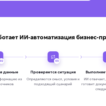
Вернуться к опросу
ботает ИИ-автоматизация бизнес-п
02
03
я данные
Проверяется ситуация
Выполняе
нформацию из
Определяются смысл, условия и
ИИ отвечает,
точников
подходящий сценарий
готовит докум
следу