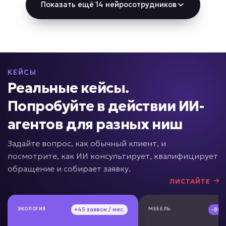
Показать ещё 14 нейросотрудников
Задача: Реактивация базы
• До +40% повторных продаж
• Возврат до 15% клиентов
• До +20% выручки с базы
Подробней
КЕЙСЫ
Реальные кейсы.
от 5 дней
Срок реализации
Попробуйте в действии ИИ-
от 49 000 ₽ под ключ
агентов для разных ниш
Задайте вопрос, как обычный клиент, и
посмотрите, как ИИ консультирует, квалифицирует
CRM заполняется вручную?
обращение и собирает заявку.
ЛИСТАЙТЕ
ИИ для работы с CRM
ЭКОЛОГИЯ
ЭКОЛОГИЯ
+45 заявок / мес.
+45 заявок / мес.
МЕБЕЛЬ
МЕБЕЛЬ
-80
-80
Задача: Автоматизация CRM