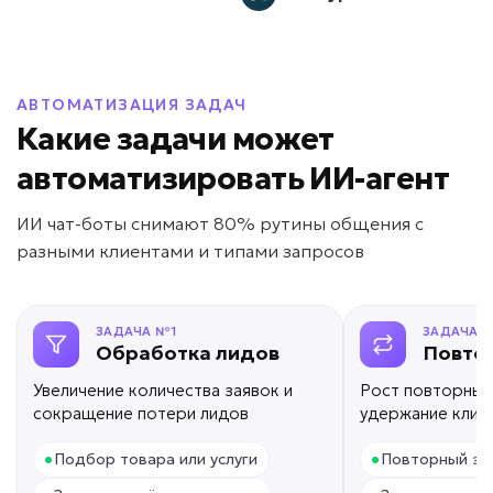
от 5 дней
Срок реализации
от 49 000 ₽ под ключ
АВТОМАТИЗАЦИЯ ЗАДАЧ
Какие задачи может
автоматизировать ИИ-агент
Долго готовятся предложения?
ИИ чат-боты снимают 80% рутины общения с
ИИ для расчета КП
разными клиентами и типами запросов
Задача: Формирование коммерческих
предложений
ЗАДАЧА №1
ЗАДАЧА 
Обработка лидов
Повто
• Ускорение подготовки КП в 20 раз
• До -90% ручной работы
Увеличение количества заявок и
Рост повторных
• Отправка за минуты
сокращение потери лидов
удержание клие
Подробней
•
•
Подбор товара или услуги
Повторный за
от 7 дней
Срок реализации