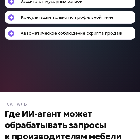
Защита от мусорных заявок
• Ответ за секунды
• До +50% скорости адаптации
Консультации только по профильной теме
Подробней
от 5 дней
Срок реализации
Автоматическое соблюдение скрипта продаж
от 49 000 ₽ под ключ
Нет контроля менеджеров?
ИИ для контроля
качества продаж
КАНАЛЫ
Задача: Анализ звонков и переписок
Где ИИ-агент может
обрабатывать запросы
• Контроль 100% диалогов
• До +20% конверсии
к
производителям мебели
• Анализ за минуты вместо часов