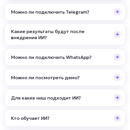
• До +25% конверсии
Можно ли подключить Telegram?
• До +20% среднего чека
• До -50% брошенных корзин
Какие результаты будут после
Подробней
внедрения ИИ?
от 5 дней
Срок реализации
Можно ли подключить WhatsApp?
от 59 000 ₽ под ключ
Можно ли посмотреть демо?
Для каких ниш подходит ИИ?
Кто обучает ИИ?