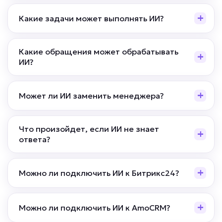
Задача: Решение типовых проблем
Какие задачи может выполнять ИИ?
• До 60% обращений закрывается
автоматически
• Ответ за секунды
Какие обращения может обрабатывать
ИИ?
• До -50% нагрузки на специалистов
Подробней
от 7 дней
Срок реализации
Может ли ИИ заменить менеджера?
от 69 000 ₽ под ключ
Что произойдет, если ИИ не знает
ответа?
Низкая конверсия сайта?
Можно ли подключить ИИ к Битрикс24?
ИИ для интернет-
магазина
Можно ли подключить ИИ к AmoCRM?
Задача: Помощь в выборе товара