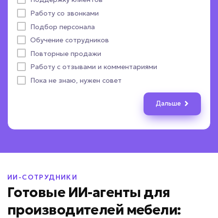
С партнерами и подрядчиками
Работу со звонками
Более 1000
Авито
Отправить уведомление в Telegram
Параметры заказа
Назад
Дальше
Подбор персонала
Телефонные звонки
Отправить уведомление в MAX
Документы и файлы
Назад
Дальше
Назад
Дальше
Обучение сотрудников
CRM-система
Выдать расчет стоимости
Другое
ПОЛУЧИТЬ ПОДБОР
Повторные продажи
Пока не определились
Назад
Назад
Дальше
Дальше
Работу с отзывами и комментариями
Назад
Дальше
Даю согласие на
обработку персональных данных
Пока не знаю, нужен совет
Соглашаюсь с условиями
политики конфиденциальности
Дальше
Вернуться к опросу
ИИ-СОТРУДНИКИ
Готовые ИИ-агенты для
производителей мебели: