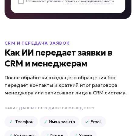
Соглашаюсь с условиями
политики конфиденциальности
Клиенты теряются в воронке?
ИИ для сопровождения
сделок
Задача: Контроль этапов продаж
CRM И ПЕРЕДАЧА ЗАЯВОК
• До -30% потери лидов
Как ИИ передает заявки в
• До +15% завершенных сделок
CRM и менеджерам
• Контроль 24/7
Подробней
После обработки входящего обращения бот
от 7 дней
Срок реализации
передаёт контакты и краткий итог разговора
менеджеру или записывает лида в CRM систему.
от 69 000 ₽ под ключ
КАКИЕ ДАННЫЕ ПЕРЕДАЮТСЯ МЕНЕДЖЕРУ
✓
Телефон
✓
Имя клиента
✓
Email
Много времени уходит на документы?
✓
Компания
✓
Город
✓
Услуга