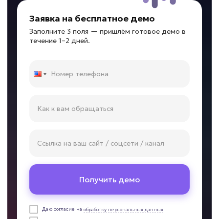
Заявка на бесплатное демо
Новички долго адаптируются?
Заполните 3 поля — пришлём готовое демо в
течение 1–2 дней.
ИИ для обучения
сотрудников
Задача: Обучение персонала
• До -50% срока адаптации
• Ответы за секунды
• До +30% скорости ввода в должность
Подробней
от 7 дней
Срок реализации
от 59 000 ₽ под ключ
Получить демо
Даю согласие на
обработку персональных данных