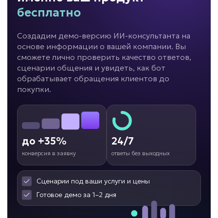
бесплатно
Создадим демо-версию ИИ-консультанта на
HR перегружен?
основе информации о вашей компании. Вы
сможете лично проверить качество ответов,
сценарии общения и увидеть, как бот
ИИ для подбора
обрабатывает обращения клиентов до
персонала
покупки.
Задача: Скрининг кандидатов
• До -80% времени рекрутера
• До +50% скорости найма
• Обработка кандидатов 24/7
до +35%
24/7
Подробней
конверсия в заявку
ответы без выходных
от 7 дней
Срок реализации
Сценарии под ваши услуги и цены
Готовое демо за 1–2 дня
от 69 000 ₽ под ключ