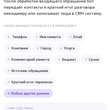
После обработки входящего обращения бот
работу с отзывами
передаёт контакты и краткий итог разговора
• До +20% рейтинга компании за счет
быстрой реакции
менеджеру или записывает лида в CRM систему.
Подробней
КАКИЕ ДАННЫЕ ПЕРЕДАЮТСЯ МЕНЕДЖЕРУ
от 5 дней
Срок реализации
✓
Телефон
✓
Имя клиента
✓
Email
от 49 000 ₽ под ключ
✓
Компания
✓
Город
✓
Услуга
✓
Комментарий клиента
✓
Бюджет
✓
Сроки
Много повторяющихся вопросов?
✓
Источник обращения
ИИ-куратор обучения
✓
Краткий итог переписки
Задача: Отвечает на вопросы учеников
+ Любые другие данные
по урокам и домашним заданиям,
помогает ориентироваться в программе
обучения, напоминает о дедлайнах,
проверяет выполнение заданий по
CRM-СИСТЕМЫ