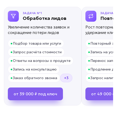
• Ускорение подготовки КП в 20 раз
ЗАДАЧА №1
ЗАДАЧА 
• До -90% ручной работы
Обработка лидов
Повто
• Отправка за минуты
Увеличение количества заявок и
Рост повторных
Подробней
сокращение потери лидов
удержание клие
от 7 дней
Срок реализации
•
•
Подбор товара или услуги
Повторный за
•
•
Запрос расчёта стоимости
от 69 000 ₽ под ключ
Запись на услу
•
•
Ответы на вопросы о продукте
Перенос запис
•
•
Запись на консультацию
Продление до
Нет обратной связи?
•
•
Заказ обратного звонка
+3
Запрос наличи
ИИ для проведения
от 39 000 ₽ под ключ
от 49 000 ₽
опросов
Задача: Сбор отзывов и оценок
• До +300% собранных отзывов