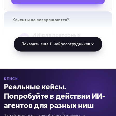
Клиенты не возвращаются?
ИИ для повторных
продаж
Показать ещё 11 нейросотрудников
Задача: Реактивация базы
• До +40% повторных продаж
• Возврат до 15% клиентов
• До +20% выручки с базы
Подробней
КЕЙСЫ
Реальные кейсы.
от 5 дней
Срок реализации
Попробуйте в действии ИИ-
от 49 000 ₽ под ключ
агентов для разных ниш
Задайте вопрос, как обычный клиент, и