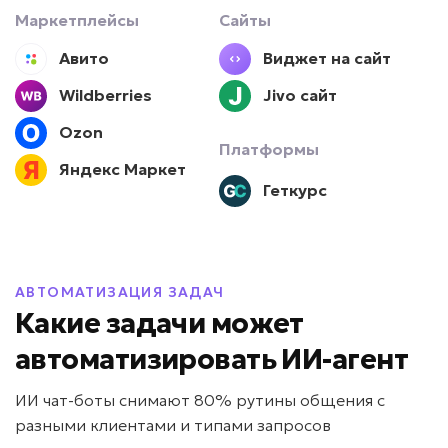
Маркетплейсы
Сайты
Задача: Подбор товаров и услуг
Авито
Виджет на сайт
• До +25% среднего чека
• До +15% конверсии
Wildberries
Jivo сайт
• До -50% времени консультации
Ozon
Подробней
Платформы
Яндекс Маркет
от 5 дней
Срок реализации
Геткурс
от 49 000 ₽ под ключ
АВТОМАТИЗАЦИЯ ЗАДАЧ
Какие задачи может
Долго готовятся предложения?
автоматизировать ИИ-агент
ИИ для расчета КП
ИИ чат-боты снимают 80% рутины общения с
разными клиентами и типами запросов
Задача: Формирование коммерческих
предложений