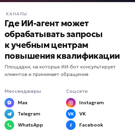
ИИ для контроля
качества продаж
КАНАЛЫ
Задача: Анализ звонков и переписок
Где ИИ-агент может
обрабатывать запросы
• Контроль 100% диалогов
• До +20% конверсии
к
учебным центрам
• Анализ за минуты вместо часов
повышения квалификации
Подробней
от 10 дней
Срок реализации
Площадки, на которых ИИ-бот консультирует
клиентов и принимает обращения
от 89 000 ₽ под ключ
Мессенджеры
Соцсети
Mах
Instagram
Клиент не знает что выбрать?
Telegram
VK
WhatsApp
Facebook
ИИ для подбора услуг и
продуктов