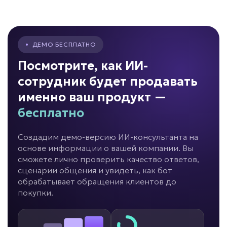
• До +50% обратной связи
• Автоматический сбор 24/7
Подробней
•
ДЕМО БЕСПЛАТНО
от 3 дней
Срок реализации
Посмотрите, как ИИ-
сотрудник будет продавать
от 39 000 ₽ под ключ
именно ваш продукт —
бесплатно
Много времени уходит на документы?
Создадим демо-версию ИИ-консультанта на
основе информации о вашей компании. Вы
ИИ для
сможете лично проверить качество ответов,
документооборота
сценарии общения и увидеть, как бот
обрабатывает обращения клиентов до
Задача: Работа с документами
покупки.
• Экономия 5–20 часов в неделю
• До -80% ручных операций
• До -50% ошибок в документах