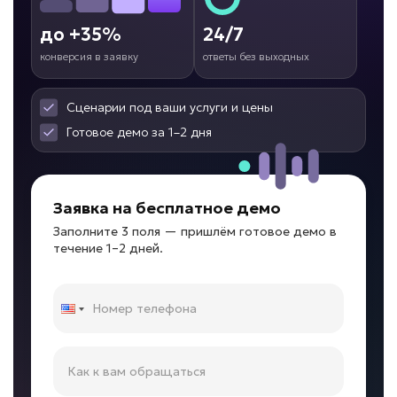
Подробней
до +35%
24/7
от 10 дней
Срок реализации
конверсия в заявку
ответы без выходных
от 89 000 ₽ под ключ
Сценарии под ваши услуги и цены
Готовое демо за 1–2 дня
Сложно контролировать филиалы?
Заявка на бесплатное демо
Заполните 3 поля — пришлём готовое демо в
ИИ для франшиз и
течение 1–2 дней.
филиалов
Задача: Поддержка партнеров
• До -50% нагрузки на управляющую
компанию
• Единые стандарты в 100% филиалов
• До +30% скорости запуска новых точек