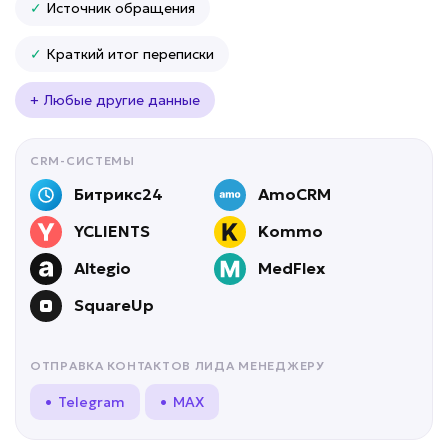
✓
Источник обращения
✓
Краткий итог переписки
+ Любые другие данные
CRM-СИСТЕМЫ
Битрикс24
AmoCRM
YCLIENTS
Kommo
Altegio
MedFlex
SquareUp
ОТПРАВКА КОНТАКТОВ ЛИДА МЕНЕДЖЕРУ
• Telegram
• MAX