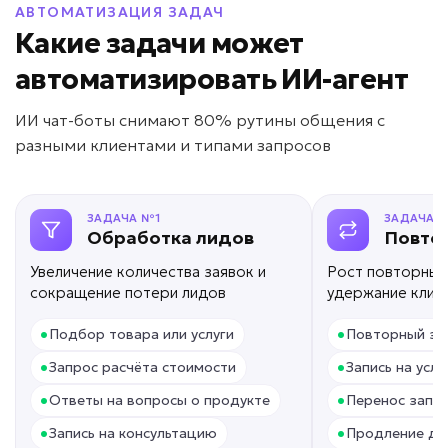
АВТОМАТИЗАЦИЯ ЗАДАЧ
Какие задачи может
автоматизировать ИИ-агент
Новички долго адаптируются?
ИИ чат-боты снимают 80% рутины общения с
ИИ для обучения
разными клиентами и типами запросов
сотрудников
Задача: Обучение персонала
ЗАДАЧА №1
ЗАДАЧА 
• До -50% срока адаптации
Обработка лидов
Повто
• Ответы за секунды
Увеличение количества заявок и
Рост повторных
• До +30% скорости ввода в должность
сокращение потери лидов
удержание клие
Подробней
•
•
Подбор товара или услуги
от 7 дней
Повторный за
Срок реализации
•
•
Запрос расчёта стоимости
Запись на услу
от 59 000 ₽ под ключ
•
•
Ответы на вопросы о продукте
Перенос запис
•
•
Запись на консультацию
Продление до