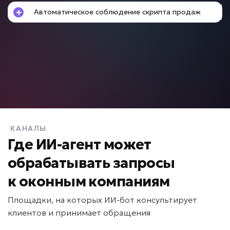
Автоматическое соблюдение скрипта продаж
от 49 000 ₽ под ключ
Долго готовятся предложения?
ИИ для расчета КП
КАНАЛЫ
Задача: Формирование коммерческих
предложений
Где ИИ-агент может
обрабатывать запросы
• Ускорение подготовки КП в 20 раз
• До -90% ручной работы
к
оконным компаниям
• Отправка за минуты
Подробней
Площадки, на которых ИИ-бот консультирует
клиентов и принимает обращения
от 7 дней
Срок реализации