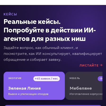
• До +100% заполненных карточек
Подробней
КЕЙСЫ
от 5 дней
Срок реализации
Реальные кейсы.
Попробуйте в действии ИИ-
от 49 000 ₽ под ключ
агентов для разных ниш
Задайте вопрос, как обычный клиент, и
посмотрите, как ИИ консультирует, квалифицирует
Нет контроля менеджеров?
обращение и собирает заявку.
ЛИСТАЙТЕ
ИИ для контроля
качества продаж
ЭКОЛОГИЯ
ЭКОЛОГИЯ
+45 заявок / мес.
+45 заявок / мес.
МЕБЕЛЬ
МЕБЕЛЬ
-80
-80
Задача: Анализ звонков и переписок
Зеленая Линия
Зеленая Линия
Мебеляне
Мебеляне
• Контроль 100% диалогов
Вывоз и утилизация отходов
Вывоз и утилизация отходов
Изготовление корпусной
Изготовление корпусной
• До +20% конверсии
• Анализ за минуты вместо часов