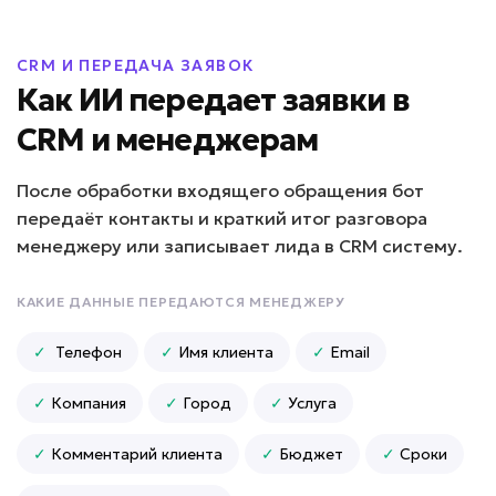
ИИ-обработчик отзывов
CRM И ПЕРЕДАЧА ЗАЯВОК
Задача: Анализирует отзывы,
определяет тональность, предлагает
Как ИИ передает заявки в
ответы, уведомляет о негативе,
формирует отчеты по проблемам
CRM и менеджерам
клиентов
После обработки входящего обращения бот
• До 100% отзывов обработано вовремя
передаёт контакты и краткий итог разговора
• До -80% времени сотрудников на
менеджеру или записывает лида в CRM систему.
работу с отзывами
• До +20% рейтинга компании за счет
быстрой реакции
КАКИЕ ДАННЫЕ ПЕРЕДАЮТСЯ МЕНЕДЖЕРУ
Подробней
✓
Телефон
✓
Имя клиента
✓
Email
от 5 дней
Срок реализации
✓
Компания
✓
Город
✓
Услуга
от 49 000 ₽ под ключ
✓
Комментарий клиента
✓
Бюджет
✓
Сроки