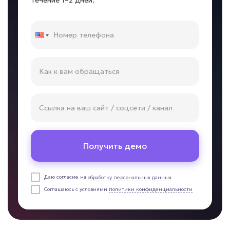
течение 1–2 дней.
ИИ для технической
поддержки
Задача: Решение типовых проблем
• До 60% обращений закрывается
автоматически
• Ответ за секунды
• До -50% нагрузки на специалистов
Подробней
от 7 дней
Срок реализации
Получить демо
от 69 000 ₽ под ключ
Даю согласие на
обработку персональных данных
Соглашаюсь с условиями
политики конфиденциальности
Негативные отзывы остаются без ответа?