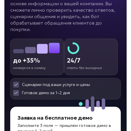
основе информации о вашей компании. Вы
сможете лично проверить качество ответов,
ИИ для франшиз и
сценарии общения и увидеть, как бот
филиалов
обрабатывает обращения клиентов до
покупки.
Задача: Поддержка партнеров
• До -50% нагрузки на управляющую
компанию
• Единые стандарты в 100% филиалов
до +35%
24/7
• До +30% скорости запуска новых точек
конверсия в заявку
ответы без выходных
Подробней
от 10 дней
Срок реализации
Сценарии под ваши услуги и цены
Готовое демо за 1–2 дня
от 99 000 ₽ под ключ
Заявка на бесплатное демо
Высокая нагрузка на техспециалистов?
Заполните 3 поля — пришлём готовое демо в