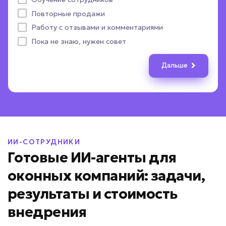
ПОЛУЧИТЬ ПОДБОР
Повторные продажи
Пока не определились
Назад
Назад
Дальше
Дальше
Работу с отзывами и комментариями
Назад
Дальше
Даю согласие на
обработку персональных данных
Пока не знаю, нужен совет
Соглашаюсь с условиями
политики конфиденциальности
Дальше
Вернуться к опросу
ИИ-СОТРУДНИКИ
Готовые ИИ-агенты для
оконных компаний: задачи,
результаты и стоимость
внедрения