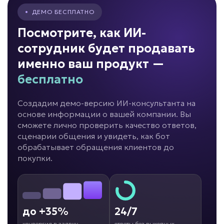
Подробней
•
ДЕМО БЕСПЛАТНО
от 7 дней
Срок реализации
Посмотрите, как ИИ-
сотрудник будет продавать
от 69 000 ₽ под ключ
именно ваш продукт —
бесплатно
Много времени уходит на документы?
Создадим демо-версию ИИ-консультанта на
основе информации о вашей компании. Вы
сможете лично проверить качество ответов,
ИИ для
сценарии общения и увидеть, как бот
документооборота
обрабатывает обращения клиентов до
Задача: Работа с документами
покупки.
• Экономия 5–20 часов в неделю
• До -80% ручных операций
• До -50% ошибок в документах
до +35%
Подробней
24/7
конверсия в заявку
ответы без выходных