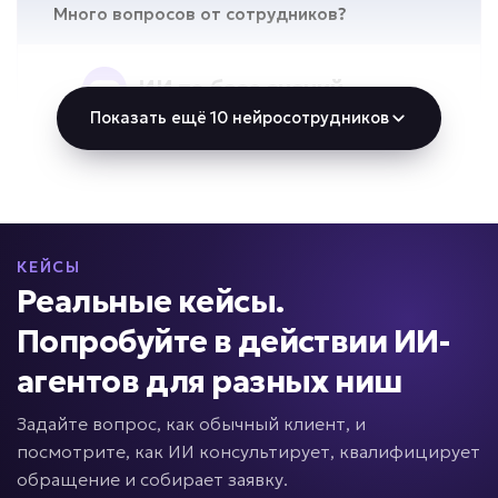
Много вопросов от сотрудников?
ИИ по базе знаний
Показать ещё 10 нейросотрудников
Задача: Поиск информации по
документам
• До -90% времени поиска информации
• Ответ за секунды
• До +50% скорости адаптации
КЕЙСЫ
Подробней
Реальные кейсы.
от 5 дней
Срок реализации
Попробуйте в действии ИИ-
агентов для разных ниш
от 49 000 ₽ под ключ
Задайте вопрос, как обычный клиент, и
посмотрите, как ИИ консультирует, квалифицирует
обращение и собирает заявку.
Нет контроля менеджеров?