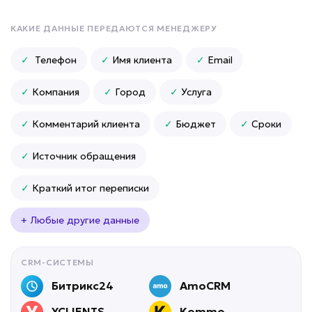
Подробней
КАКИЕ ДАННЫЕ ПЕРЕДАЮТСЯ МЕНЕДЖЕРУ
от 5 дней
Срок реализации
✓
Телефон
✓
Имя клиента
✓
Email
от 49 000 ₽ под ключ
✓
Компания
✓
Город
✓
Услуга
✓
Комментарий клиента
✓
Бюджет
✓
Сроки
✓
Источник обращения
✓
Краткий итог переписки
+ Любые другие данные
CRM-СИСТЕМЫ
Битрикс24
AmoCRM
YCLIENTS
Kommo