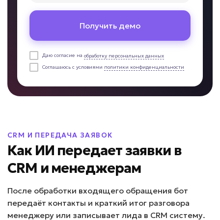
от 69 000 ₽ под ключ
Получить демо
Даю согласие на
обработку персональных данных
Негативные отзывы остаются без ответа?
Соглашаюсь с условиями
политики конфиденциальности
ИИ-обработчик отзывов
Задача: Анализирует отзывы,
определяет тональность, предлагает
CRM И ПЕРЕДАЧА ЗАЯВОК
ответы, уведомляет о негативе,
формирует отчеты по проблемам
Как ИИ передает заявки в
клиентов
CRM и менеджерам
• До 100% отзывов обработано вовремя
• До -80% времени сотрудников на
После обработки входящего обращения бот
работу с отзывами
передаёт контакты и краткий итог разговора
• До +20% рейтинга компании за счет
менеджеру или записывает лида в CRM систему.
быстрой реакции