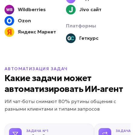
• До -80% времени рекрутера
Wildberries
Jivo сайт
• До +50% скорости найма
• Обработка кандидатов 24/7
Ozon
Платформы
Подробней
Яндекс Маркет
Геткурс
от 7 дней
Срок реализации
от 69 000 ₽ под ключ
АВТОМАТИЗАЦИЯ ЗАДАЧ
Какие задачи может
Новички долго адаптируются?
автоматизировать ИИ-агент
ИИ для обучения
ИИ чат-боты снимают 80% рутины общения с
сотрудников
разными клиентами и типами запросов
Задача: Обучение персонала
• До -50% срока адаптации
ЗАДАЧА №1
ЗАДАЧА 