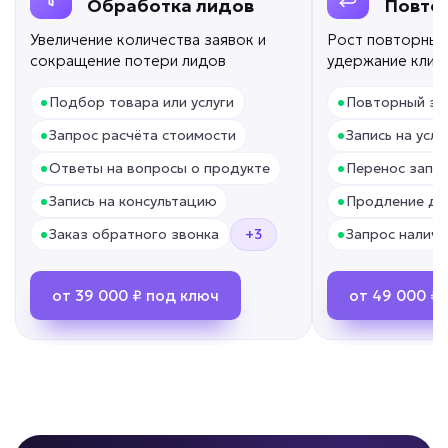
• Ответы за секунды
Обработка лидов
Повто
• До +30% скорости ввода в должность
Увеличение количества заявок и
Рост повторных
Подробней
сокращение потери лидов
удержание клие
от 7 дней
Срок реализации
•
•
Подбор товара или услуги
Повторный за
•
•
Запрос расчёта стоимости
Запись на услу
от 59 000 ₽ под ключ
•
•
Ответы на вопросы о продукте
Перенос запис
•
•
Запись на консультацию
Продление до
•
•
Заказ обратного звонка
+3
Запрос наличи
Клиенты теряются в воронке?
ИИ для сопровождения
от 39 000 ₽ под ключ
от 49 000 ₽
сделок
Задача: Контроль этапов продаж
• До -30% потери лидов
• До +15% завершенных сделок
• Контроль 24/7