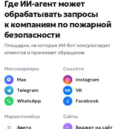
Задача: Формирование коммерческих
Где ИИ-агент может
предложений
обрабатывать запросы
• Ускорение подготовки КП в 20 раз
к
компаниям по пожарной
• До -90% ручной работы
• Отправка за минуты
безопасности
Подробней
Площадки, на которых ИИ-бот консультирует
от 7 дней
Срок реализации
клиентов и принимает обращения
от 69 000 ₽ под ключ
Мессенджеры
Соцсети
Mах
Instagram
Telegram
VK
HR перегружен?
WhatsApp
Facebook
ИИ для подбора
персонала
Маркетплейсы
Сайты
Задача: Скрининг кандидатов
Авито
Виджет на сайт