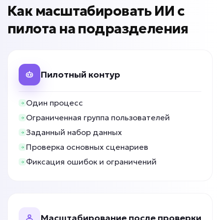
Подробней
Как масштабировать ИИ с
от 3 дней
Срок реализации
пилота на подразделения
от 39 000 ₽ под ключ
Пилотный контур
Клиенты не возвращаются?
Один процесс
Ограниченная группа пользователей
ИИ для повторных
Заданный набор данных
продаж
Проверка основных сценариев
Задача: Реактивация базы
Фиксация ошибок и ограничений
• До +40% повторных продаж
• Возврат до 15% клиентов
• До +20% выручки с базы
Подробней
Масштабирование после проверки