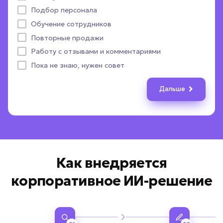
Назад
Дальше
Подбор персонала
Телефонные звонки
Отправить уведомление в MAX
Документы и файлы
Назад
Дальше
Назад
Дальше
Обучение сотрудников
CRM-система
Выдать расчет стоимости
Другое
ПОЛУЧИТЬ ПОДБОР
Повторные продажи
Пока не определились
Назад
Назад
Дальше
Дальше
Работу с отзывами и комментариями
Назад
Дальше
Даю согласие на
обработку персональных данных
Пока не знаю, нужен совет
Соглашаюсь с условиями
политики конфиденциальности
Дальше
Вернуться к опросу
Как внедряется
корпоративное ИИ-решение