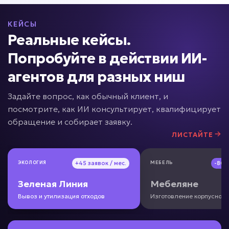
от 49 000 ₽ под ключ
КЕЙСЫ
Реальные кейсы.
Много вопросов от сотрудников?
Попробуйте в действии ИИ-
агентов для разных ниш
ИИ по базе знаний
Задайте вопрос, как обычный клиент, и
Задача: Поиск информации по
посмотрите, как ИИ консультирует, квалифицирует
документам
обращение и собирает заявку.
ЛИСТАЙТЕ
• До -90% времени поиска информации
• Ответ за секунды
• До +50% скорости адаптации
ЭКОЛОГИЯ
ЭКОЛОГИЯ
+45 заявок / мес.
+45 заявок / мес.
МЕБЕЛЬ
МЕБЕЛЬ
-80
-80
Подробней
Зеленая Линия
Зеленая Линия
Мебеляне
Мебеляне
от 5 дней
Срок реализации
Вывоз и утилизация отходов
Вывоз и утилизация отходов
Изготовление корпусной
Изготовление корпусной
от 49 000 ₽ под ключ