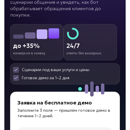
сценарии общения и увидеть, как бот
обрабатывает обращения клиентов до
• До -50% срока адаптации
покупки.
• Ответы за секунды
• До +30% скорости ввода в должность
Подробней
от 7 дней
Срок реализации
до +35%
24/7
конверсия в заявку
ответы без выходных
от 59 000 ₽ под ключ
Сценарии под ваши услуги и цены
Готовое демо за 1–2 дня
Клиенты теряются в воронке?
ИИ для сопровождения
Заявка на бесплатное демо
сделок
Заполните 3 поля — пришлём готовое демо в
Задача: Контроль этапов продаж
течение 1–2 дней.
• До -30% потери лидов