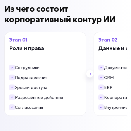
от 7 дней
Срок реализации
Из чего состоит
корпоративный контур ИИ
от 69 000 ₽ под ключ
01
02
Роли и права
Данные и с
Низкая конверсия сайта?
ИИ для интернет-
Сотрудники
Документы
магазина
Подразделения
CRM
Задача: Помощь в выборе товара
Уровни доступа
ERP
• До +25% конверсии
Разрешённые действия
Корпоратив
• До +20% среднего чека
• До -50% брошенных корзин
Согласования
Внутренние 
Подробней
от 5 дней
Срок реализации