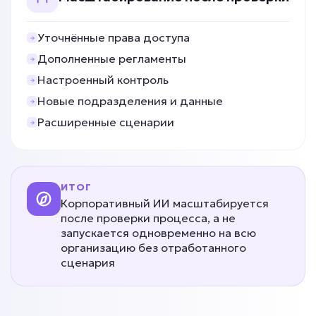
от 5 дней
Срок реализации
Уточнённые права доступа
от 49 000 ₽ под ключ
Дополненные регламенты
Настроенный контроль
Новые подразделения и данные
CRM заполняется вручную?
Расширенные сценарии
ИИ для работы с CRM
Задача: Автоматизация CRM
ИТОГ
Корпоративный ИИ масштабируется
• Экономия 1–3 часа в день
после проверки процесса, а не
• До -90% ручного ввода
запускается одновременно на всю
• До +100% заполненных карточек
организацию без отработанного
Подробней
сценария
от 5 дней
Срок реализации