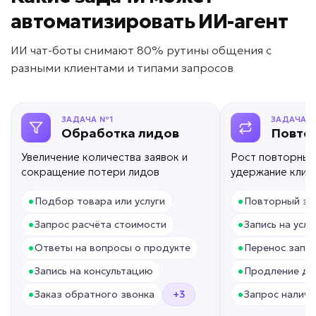
ИИ для проведения
автоматизировать ИИ-агент
опросов
ИИ чат-боты снимают 80% рутины общения с
Задача: Сбор отзывов и оценок
разными клиентами и типами запросов
• До +300% собранных отзывов
• До +50% обратной связи
• Автоматический сбор 24/7
ЗАДАЧА №1
ЗАДАЧА 
Подробней
Обработка лидов
Повто
от 3 дней
Срок реализации
Увеличение количества заявок и
Рост повторных
сокращение потери лидов
удержание клие
от 39 000 ₽ под ключ
•
•
Подбор товара или услуги
Повторный за
•
•
Запрос расчёта стоимости
Запись на услу
•
•
Ответы на вопросы о продукте
Перенос запис
HR перегружен?
•
•
Запись на консультацию
Продление до
•
•
Заказ обратного звонка
+3
Запрос наличи
ИИ для подбора