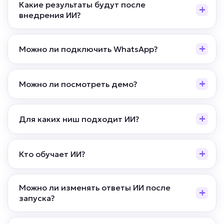
• До -80% нагрузки на кураторов
Какие результаты будут после
• Ответ ученику за 5–30 секунд
внедрения ИИ?
• До +30% завершения обучения и
выполнения домашних заданий
Можно ли подключить WhatsApp?
Подробней
от 5 дней
Срок реализации
Можно ли посмотреть демо?
от 59 000 ₽ под ключ
Для каких ниш подходит ИИ?
Кто обучает ИИ?
Можно ли изменять ответы ИИ после
запуска?