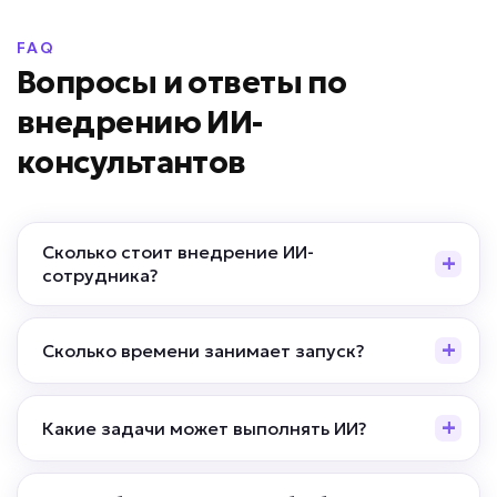
от 59 000 ₽ под ключ
FAQ
Вопросы и ответы по
внедрению ИИ-
Негативные отзывы остаются без ответа?
консультантов
ИИ-обработчик отзывов
Сколько стоит внедрение ИИ-
Задача: Анализирует отзывы,
определяет тональность, предлагает
сотрудника?
ответы, уведомляет о негативе,
формирует отчеты по проблемам
клиентов
Сколько времени занимает запуск?
• До 100% отзывов обработано вовремя
• До -80% времени сотрудников на
Какие задачи может выполнять ИИ?
работу с отзывами
• До +20% рейтинга компании за счет
быстрой реакции