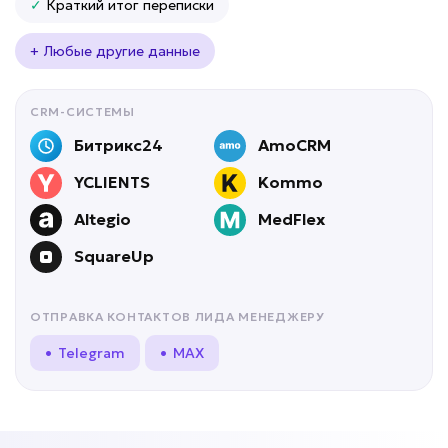
Подробней
✓
Краткий итог переписки
от 10 дней
Срок реализации
+ Любые другие данные
от 99 000 ₽ под ключ
CRM-СИСТЕМЫ
Битрикс24
AmoCRM
YCLIENTS
Kommo
Высокая нагрузка на техспециалистов?
Altegio
MedFlex
ИИ для технической
SquareUp
поддержки
Задача: Решение типовых проблем
ОТПРАВКА КОНТАКТОВ ЛИДА МЕНЕДЖЕРУ
• До 60% обращений закрывается
• Telegram
• MAX
автоматически
• Ответ за секунды
• До -50% нагрузки на специалистов
Подробней