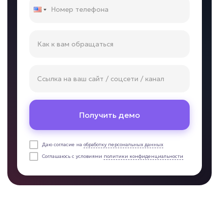
• До +15% завершенных сделок
• Контроль 24/7
Подробней
от 7 дней
Срок реализации
от 69 000 ₽ под ключ
Получить демо
Много времени уходит на документы?
Даю согласие на
обработку персональных данных
ИИ для
Соглашаюсь с условиями
политики конфиденциальности
документооборота
Задача: Работа с документами
• Экономия 5–20 часов в неделю
• До -80% ручных операций
• До -50% ошибок в документах