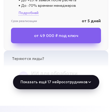
• До +25% заявок после расчета
• До -70% времени менеджеров
Подробней
от 5 дней
Срок реализации
от 49 000 ₽ под ключ
Теряются лиды?
ИИ для обработки
заявок
Показать ещё 17 нейросотрудников
Задача: Обработка обращений 24/7
• До +20% обработанных заявок
• Ответ за секунды
• До -80% потерянных обращений