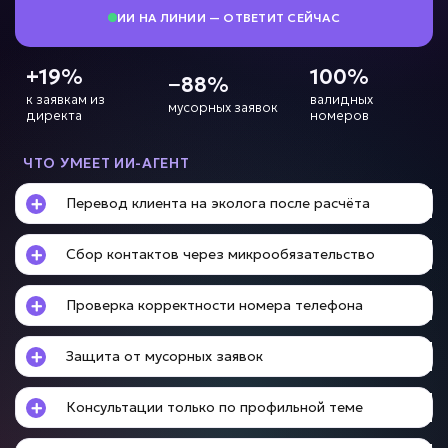
ИИ НА ЛИНИИ — ОТВЕТИТ СЕЙЧАС
+19%
Нет контроля менеджеров?
100%
−88%
к заявкам из
валидных
мусорных заявок
директа
номеров
ИИ для контроля
качества продаж
ЧТО УМЕЕТ ИИ-АГЕНТ
Задача: Анализ звонков и переписок
Перевод клиента на эколога после расчёта
• Контроль 100% диалогов
• До +20% конверсии
Сбор контактов через микрообязательство
• Анализ за минуты вместо часов
Подробней
Проверка корректности номера телефона
от 10 дней
Срок реализации
Защита от мусорных заявок
от 89 000 ₽ под ключ
Консультации только по профильной теме