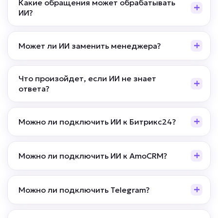
Какие обращения может обрабатывать
Подробней
ИИ?
от 5 дней
Срок реализации
Может ли ИИ заменить менеджера?
от 49 000 ₽ под ключ
Что произойдет, если ИИ не знает
ответа?
Много повторяющихся вопросов?
Можно ли подключить ИИ к Битрикс24?
ИИ-куратор обучения
Задача: Отвечает на вопросы учеников
по урокам и домашним заданиям,
Можно ли подключить ИИ к AmoCRM?
помогает ориентироваться в программе
обучения, напоминает о дедлайнах,
проверяет выполнение заданий по
Можно ли подключить Telegram?
заданным критериям и передает
сложные вопросы живому куратору