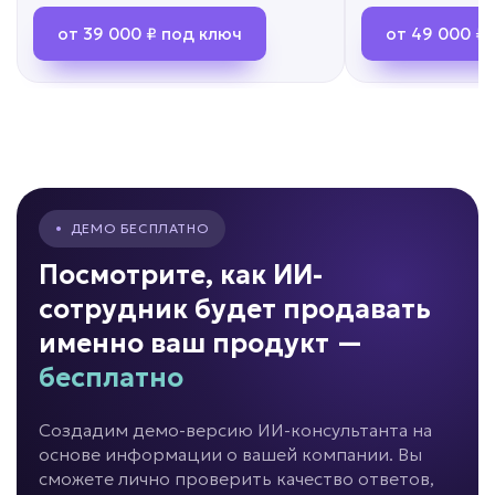
персонала
от 39 000 ₽ под ключ
Задача: Скрининг кандидатов
от 49 000 ₽
• До -80% времени рекрутера
• До +50% скорости найма
• Обработка кандидатов 24/7
Подробней
от 7 дней
Срок реализации
•
ДЕМО БЕСПЛАТНО
от 69 000 ₽ под ключ
Посмотрите, как ИИ-
сотрудник будет продавать
именно ваш продукт —
Новички долго адаптируются?
бесплатно
ИИ для обучения
Создадим демо-версию ИИ-консультанта на
сотрудников
основе информации о вашей компании. Вы
сможете лично проверить качество ответов,
Задача: Обучение персонала