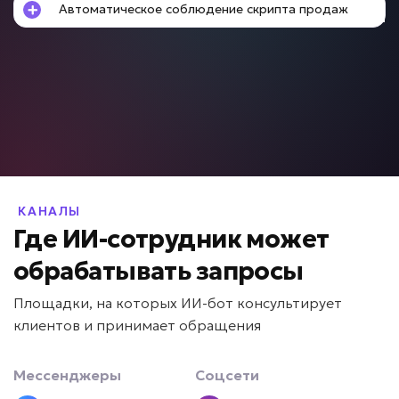
Автоматическое соблюдение скрипта продаж
Клиент не знает что выбрать?
ИИ для подбора услуг и
продуктов
Задача: Подбор товаров и услуг
• До +25% среднего чека
• До +15% конверсии
• До -50% времени консультации
КАНАЛЫ
Подробней
Где ИИ-сотрудник может
от 5 дней
Срок реализации
обрабатывать запросы
Площадки, на которых ИИ-бот консультирует
от 49 000 ₽ под ключ
клиентов и принимает обращения
Мессенджеры
Соцсети
Долго готовятся предложения?