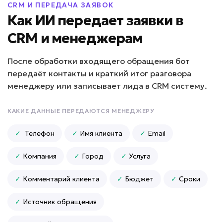
CRM И ПЕРЕДАЧА ЗАЯВОК
Подробней
Как ИИ передает заявки в
от 10 дней
Срок реализации
CRM и менеджерам
от 89 000 ₽ под ключ
После обработки входящего обращения бот
передаёт контакты и краткий итог разговора
менеджеру или записывает лида в CRM систему.
Сложно контролировать филиалы?
КАКИЕ ДАННЫЕ ПЕРЕДАЮТСЯ МЕНЕДЖЕРУ
ИИ для франшиз и
✓
Телефон
✓
Имя клиента
✓
Email
филиалов
Задача: Поддержка партнеров
✓
Компания
✓
Город
✓
Услуга
• До -50% нагрузки на управляющую
✓
Комментарий клиента
✓
Бюджет
✓
Сроки
компанию
• Единые стандарты в 100% филиалов
✓
Источник обращения
• До +30% скорости запуска новых точек