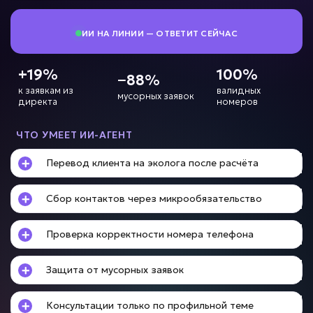
• До -90% ручной работы
• Отправка за минуты
ИИ НА ЛИНИИ — ОТВЕТИТ СЕЙЧАС
Подробней
от 7 дней
Срок реализации
+19%
100%
−88%
к заявкам из
валидных
мусорных заявок
от 69 000 ₽ под ключ
директа
номеров
ЧТО УМЕЕТ ИИ-АГЕНТ
Перевод клиента на эколога после расчёта
HR перегружен?
Сбор контактов через микрообязательство
ИИ для подбора
персонала
Проверка корректности номера телефона
Задача: Скрининг кандидатов
Защита от мусорных заявок
• До -80% времени рекрутера
• До +50% скорости найма
• Обработка кандидатов 24/7
Консультации только по профильной теме