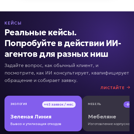
• До -90% времени поиска информации
• Ответ за секунды
• До +50% скорости адаптации
КЕЙСЫ
Подробней
Реальные кейсы.
от 5 дней
Срок реализации
Попробуйте в действии ИИ-
агентов для разных ниш
от 49 000 ₽ под ключ
Задайте вопрос, как обычный клиент, и
посмотрите, как ИИ консультирует, квалифицирует
обращение и собирает заявку.
Долго готовятся предложения?
ЛИСТАЙТЕ
ИИ для расчета КП
ЭКОЛОГИЯ
ЭКОЛОГИЯ
+45 заявок / мес.
+45 заявок / мес.
МЕБЕЛЬ
МЕБЕЛЬ
-80
-80
Задача: Формирование коммерческих
Зеленая Линия
Зеленая Линия
Мебеляне
Мебеляне
предложений
Вывоз и утилизация отходов
Вывоз и утилизация отходов
Изготовление корпусной
Изготовление корпусной
• Ускорение подготовки КП в 20 раз