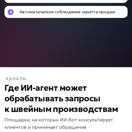
Подробней
Автоматическое соблюдение скрипта продаж
от 7 дней
Срок реализации
от 69 000 ₽ под ключ
Новички долго адаптируются?
ИИ для обучения
КАНАЛЫ
сотрудников
Где ИИ-агент может
Задача: Обучение персонала
обрабатывать запросы
• До -50% срока адаптации
к
швейным производствам
• Ответы за секунды
• До +30% скорости ввода в должность
Площадки, на которых ИИ-бот консультирует
Подробней
клиентов и принимает обращения