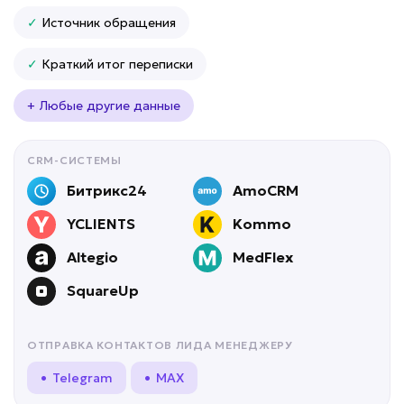
✓
Источник обращения
✓
Краткий итог переписки
+ Любые другие данные
CRM-СИСТЕМЫ
Битрикс24
AmoCRM
YCLIENTS
Kommo
Altegio
MedFlex
SquareUp
ОТПРАВКА КОНТАКТОВ ЛИДА МЕНЕДЖЕРУ
• Telegram
• MAX