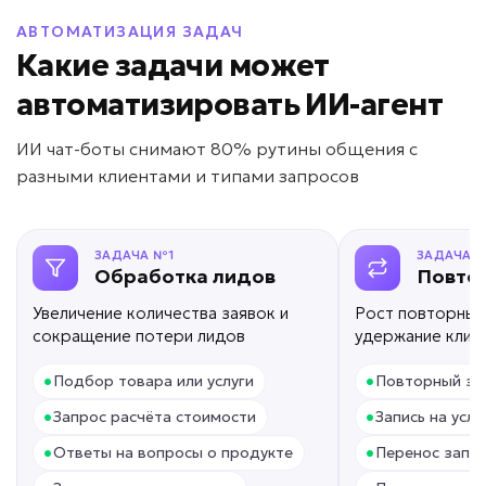
от 69 000 ₽ под ключ
АВТОМАТИЗАЦИЯ ЗАДАЧ
Какие задачи может
автоматизировать ИИ-агент
Много времени уходит на документы?
ИИ чат-боты снимают 80% рутины общения с
разными клиентами и типами запросов
ИИ для
документооборота
Задача: Работа с документами
ЗАДАЧА №1
ЗАДАЧА 
Обработка лидов
Повто
• Экономия 5–20 часов в неделю
• До -80% ручных операций
Увеличение количества заявок и
Рост повторных
сокращение потери лидов
• До -50% ошибок в документах
удержание клие
Подробней
•
•
Подбор товара или услуги
Повторный за
от 10 дней
Срок реализации
•
•
Запрос расчёта стоимости
Запись на услу
•
•
Ответы на вопросы о продукте
Перенос запис
от 89 000 ₽ под ключ