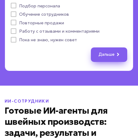
Назад
Дальше
Подбор персонала
Телефонные звонки
Отправить уведомление в MAX
Документы и файлы
Назад
Дальше
Назад
Дальше
Обучение сотрудников
CRM-система
Выдать расчет стоимости
Другое
ПОЛУЧИТЬ ПОДБОР
Повторные продажи
Пока не определились
Назад
Назад
Дальше
Дальше
Работу с отзывами и комментариями
Назад
Дальше
Даю согласие на
обработку персональных данных
Пока не знаю, нужен совет
Соглашаюсь с условиями
политики конфиденциальности
Дальше
Вернуться к опросу
ИИ-СОТРУДНИКИ
Готовые ИИ-агенты для
швейных производств:
задачи, результаты и