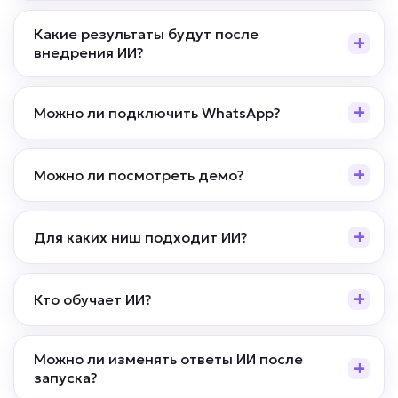
• До -80% нагрузки на кураторов
Какие результаты будут после
• Ответ ученику за 5–30 секунд
внедрения ИИ?
• До +30% завершения обучения и
выполнения домашних заданий
Подробней
Можно ли подключить WhatsApp?
от 5 дней
Срок реализации
Можно ли посмотреть демо?
от 59 000 ₽ под ключ
Для каких ниш подходит ИИ?
Кто обучает ИИ?
Можно ли изменять ответы ИИ после
запуска?