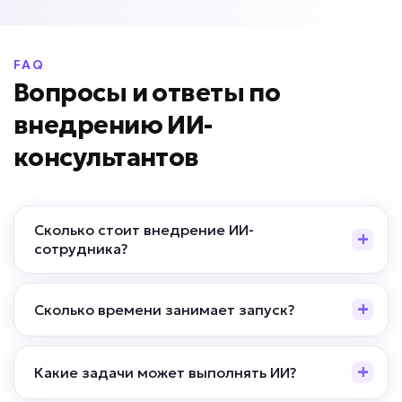
от 59 000 ₽ под ключ
FAQ
Вопросы и ответы по
внедрению ИИ-
Негативные отзывы остаются без ответа?
консультантов
ИИ-обработчик отзывов
Задача: Анализирует отзывы,
Сколько стоит внедрение ИИ-
определяет тональность, предлагает
сотрудника?
ответы, уведомляет о негативе,
формирует отчеты по проблемам
клиентов
Сколько времени занимает запуск?
• До 100% отзывов обработано вовремя
• До -80% времени сотрудников на
работу с отзывами
Какие задачи может выполнять ИИ?
• До +20% рейтинга компании за счет
быстрой реакции