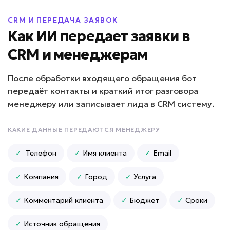
• До -50% ошибок в документах
Подробней
CRM И ПЕРЕДАЧА ЗАЯВОК
Как ИИ передает заявки в
от 10 дней
Срок реализации
CRM и менеджерам
от 89 000 ₽ под ключ
После обработки входящего обращения бот
передаёт контакты и краткий итог разговора
менеджеру или записывает лида в CRM систему.
Сложно контролировать филиалы?
КАКИЕ ДАННЫЕ ПЕРЕДАЮТСЯ МЕНЕДЖЕРУ
ИИ для франшиз и
✓
Телефон
✓
Имя клиента
✓
Email
филиалов
Задача: Поддержка партнеров
✓
Компания
✓
Город
✓
Услуга
• До -50% нагрузки на управляющую
✓
Комментарий клиента
✓
Бюджет
✓
Сроки
компанию
• Единые стандарты в 100% филиалов
• До +30% скорости запуска новых точек
✓
Источник обращения