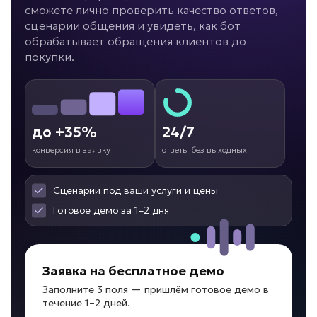
Задача: Обучение персонала
сможете лично проверить качество ответов,
сценарии общения и увидеть, как бот
• До -50% срока адаптации
обрабатывает обращения клиентов до
• Ответы за секунды
покупки.
• До +30% скорости ввода в должность
Подробней
от 7 дней
Срок реализации
до +35%
24/7
от 59 000 ₽ под ключ
конверсия в заявку
ответы без выходных
Сценарии под ваши услуги и цены
Готовое демо за 1–2 дня
Клиенты теряются в воронке?
ИИ для сопровождения
Заявка на бесплатное демо
сделок
Заполните 3 поля — пришлём готовое демо в
Задача: Контроль этапов продаж
течение 1–2 дней.