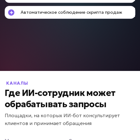
Автоматическое соблюдение скрипта продаж
Клиент не знает что выбрать?
ИИ для подбора услуг и
продуктов
Задача: Подбор товаров и услуг
• До +25% среднего чека
• До +15% конверсии
• До -50% времени консультации
КАНАЛЫ
Подробней
Где ИИ-сотрудник может
от 5 дней
Срок реализации
обрабатывать запросы
от 49 000 ₽ под ключ
Площадки, на которых ИИ-бот консультирует
клиентов и принимает обращения