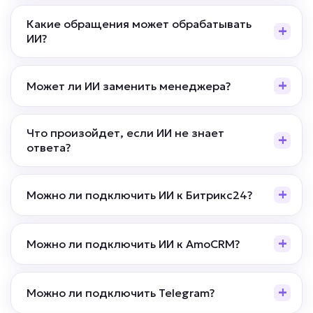
Подробней
Какие обращения может обрабатывать
ИИ?
от 5 дней
Срок реализации
от 49 000 ₽ под ключ
Может ли ИИ заменить менеджера?
Что произойдет, если ИИ не знает
ответа?
Много повторяющихся вопросов?
ИИ-куратор обучения
Можно ли подключить ИИ к Битрикс24?
Задача: Отвечает на вопросы учеников
по урокам и домашним заданиям,
Можно ли подключить ИИ к AmoCRM?
помогает ориентироваться в программе
обучения, напоминает о дедлайнах,
проверяет выполнение заданий по
заданным критериям и передает
Можно ли подключить Telegram?
сложные вопросы живому куратору