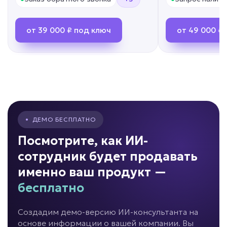
персонала
Задача: Скрининг кандидатов
от 39 000 ₽ под ключ
от 49 000 ₽
• До -80% времени рекрутера
• До +50% скорости найма
• Обработка кандидатов 24/7
Подробней
от 7 дней
Срок реализации
•
ДЕМО БЕСПЛАТНО
от 69 000 ₽ под ключ
Посмотрите, как ИИ-
сотрудник будет продавать
именно ваш продукт —
Новички долго адаптируются?
бесплатно
ИИ для обучения
Создадим демо-версию ИИ-консультанта на
сотрудников
основе информации о вашей компании. Вы