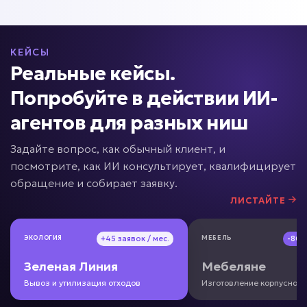
от 49 000 ₽ под ключ
КЕЙСЫ
Реальные кейсы.
Много вопросов от сотрудников?
Попробуйте в действии ИИ-
агентов для разных ниш
ИИ по базе знаний
Задайте вопрос, как обычный клиент, и
Задача: Поиск информации по
документам
посмотрите, как ИИ консультирует, квалифицирует
обращение и собирает заявку.
• До -90% времени поиска информации
ЛИСТАЙТЕ
• Ответ за секунды
• До +50% скорости адаптации
ЭКОЛОГИЯ
ЭКОЛОГИЯ
+45 заявок / мес.
+45 заявок / мес.
МЕБЕЛЬ
МЕБЕЛЬ
-80
-80
Подробней
от 5 дней
Зеленая Линия
Зеленая Линия
Срок реализации
Мебеляне
Мебеляне
Вывоз и утилизация отходов
Вывоз и утилизация отходов
Изготовление корпусной
Изготовление корпусной
от 49 000 ₽ под ключ