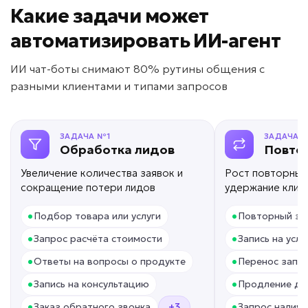
Какие задачи может
ИИ для проведения
автоматизировать ИИ-агент
опросов
Задача: Сбор отзывов и оценок
ИИ чат-боты снимают 80% рутины общения с
разными клиентами и типами запросов
• До +300% собранных отзывов
• До +50% обратной связи
• Автоматический сбор 24/7
Подробней
ЗАДАЧА №1
ЗАДАЧА 
Обработка лидов
Повто
от 3 дней
Срок реализации
Увеличение количества заявок и
Рост повторных
сокращение потери лидов
удержание клие
от 39 000 ₽ под ключ
•
•
Подбор товара или услуги
Повторный за
•
•
Запрос расчёта стоимости
Запись на услу
•
•
Ответы на вопросы о продукте
Перенос запис
HR перегружен?
•
•
Запись на консультацию
Продление до
ИИ для подбора
•
•
Заказ обратного звонка
+3
Запрос наличи