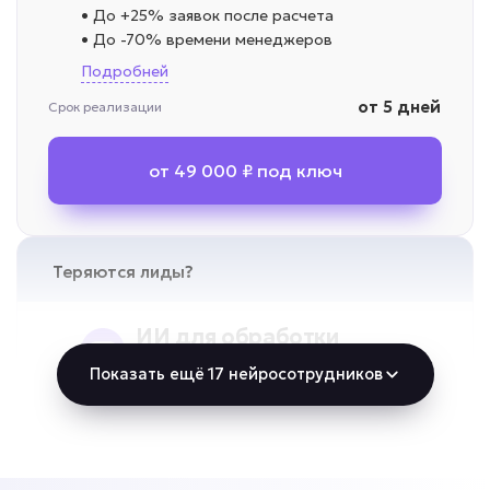
• До +25% заявок после расчета
• До -70% времени менеджеров
Подробней
от 5 дней
Срок реализации
от 49 000 ₽ под ключ
Теряются лиды?
ИИ для обработки
заявок
Показать ещё 17 нейросотрудников
Задача: Обработка обращений 24/7
• До +20% обработанных заявок
• Ответ за секунды
• До -80% потерянных обращений