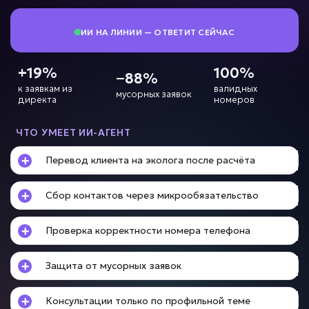
ИИ НА ЛИНИИ — ОТВЕТИТ СЕЙЧАС
Нет контроля менеджеров?
+19%
100%
−88%
к заявкам из
валидных
мусорных заявок
ИИ для контроля
директа
номеров
качества продаж
ЧТО УМЕЕТ ИИ-АГЕНТ
Задача: Анализ звонков и переписок
Перевод клиента на эколога после расчёта
• Контроль 100% диалогов
• До +20% конверсии
• Анализ за минуты вместо часов
Сбор контактов через микрообязательство
Подробней
Проверка корректности номера телефона
от 10 дней
Срок реализации
Защита от мусорных заявок
от 89 000 ₽ под ключ
Консультации только по профильной теме