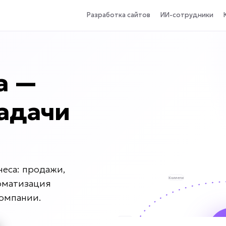
Разработка сайтов
ИИ-сотрудники
а —
адачи
еса: продажи,
оматизация
компании.