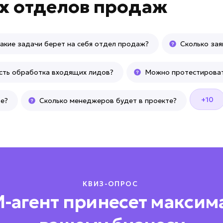
х отделов продаж
акие задачи берет на себя отдел продаж?
Сколько за
сть обработка входящих лидов?
Можно протестироват
+10
те?
Сколько менеджеров будет в проекте?
КВИЗ-ОПРОС
И-агент принесет максим