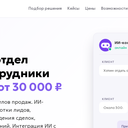
Подбор решения
Кейсы
Цены
Возможности
ИИ-ко
онлайн
отдел
КЛИЕНТ
трудники
Хотим отдать 
от 30 000 ₽
КЛИЕНТ
елов продаж. ИИ-
Около 300.
отки лидов,
дения сделок,
ний. Интеграция ИИ с
При