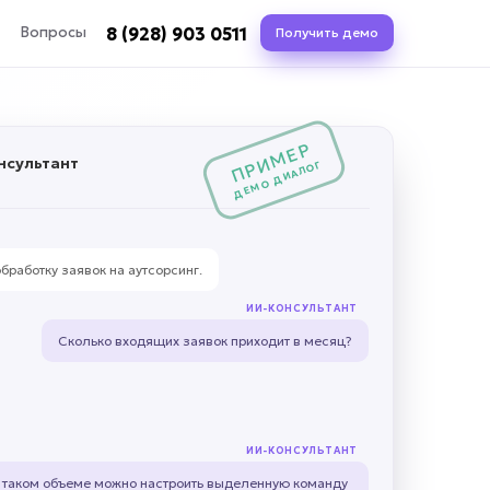
8 (928) 903 0511
Вопросы
Получить демо
ПРИМЕР
нсультант
ДЕМО ДИАЛОГ
обработку заявок на аутсорсинг.
ИИ-КОНСУЛЬТАНТ
Сколько входящих заявок приходит в месяц?
ИИ-КОНСУЛЬТАНТ
 таком объеме можно настроить выделенную команду