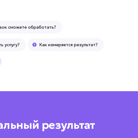
явок сможете обработать?
ь услугу?
Как измеряется результат?
альный результат