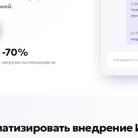
с C
аний.
Что
уто
👉 
мод
-70%
Напишите 
нагрузки на менеджеров
матизировать внедрение