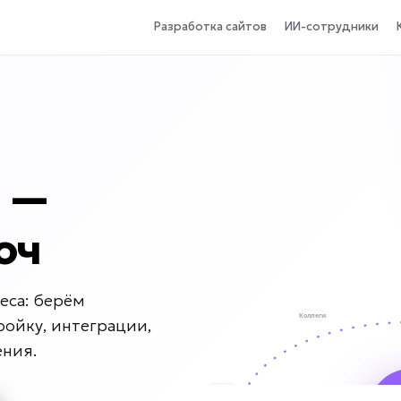
Разработка сайтов
ИИ-сотрудники
 —
юч
еса: берём
ройку, интеграции,
ения.