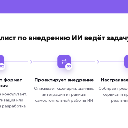
Вернуться к опросу
лист по внедрению ИИ ведёт зада
02
03
т формат
Проектирует внедрение
Настраивае
ния
Описывает сценарии, данные,
Собирает реш
 консультант,
интеграции и границы
сервисы и п
тизация или
самостоятельной работы ИИ
реальны
я разработка