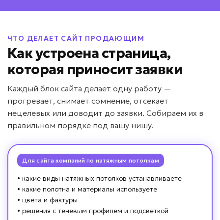
Даю согласие на
обработку персональных данных
Соглашаюсь с условиями
политики конфиденциальности
ЧТО ДЕЛАЕТ САЙТ ПРОДАЮЩИМ
Как устроена страница,
Вернуться к опросу
которая приносит заявки
Каждый блок сайта делает одну работу —
прогревает, снимает сомнение, отсекает
нецелевых или доводит до заявки. Собираем их в
правильном порядке под вашу нишу.
Для сайта компаний по натяжным потолкам
• какие виды натяжных потолков устанавливаете
• какие полотна и материалы используете
• цвета и фактуры
• решения с теневым профилем и подсветкой