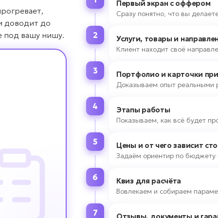
Первый экран с оффером
прогревает,
Сразу понятно, что вы делаете
и доводит до
е под вашу нишу.
2
Услуги, товары и направле
Клиент находит своё направле
3
Портфолио и карточки пр
Доказываем опыт реальными 
4
Этапы работы
Показываем, как всё будет пр
5
Цены и от чего зависит ст
Задаём ориентир по бюджету 
6
Квиз для расчёта
Вовлекаем и собираем параме
7
Отзывы, документы и гара