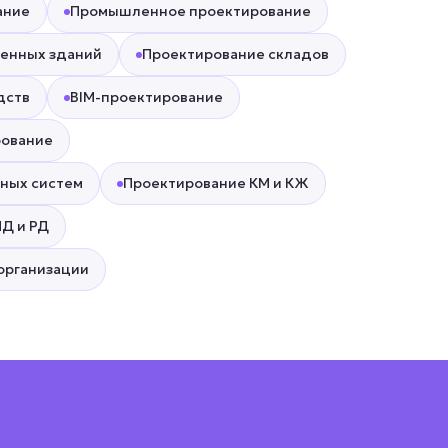
ание
Промышленное проектирование
енных зданий
Проектирование складов
дств
BIM-проектирование
рование
ных систем
Проектирование КМ и КЖ
ПД и РД
организации