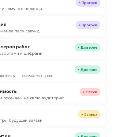
• Прогрев
 и кому это подходит
ния
• Прогрев
ние за пару секунд
имеров работ
• Доверие
работами и цифрами
• Доверие
оходить — снимаем страх
оимость
• Отсев
и отсекаем не свою аудиторию
• Заявка
тры будущей заявки
нтии
• Доверие