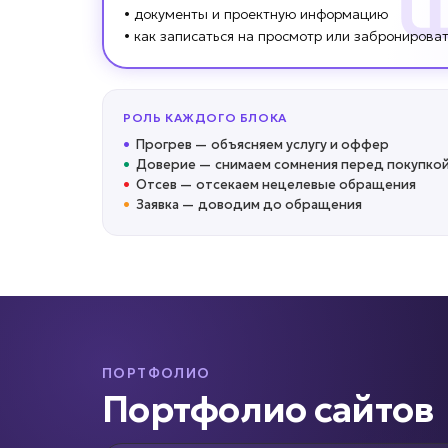
• документы и проектную информацию
• как записаться на просмотр или забронирова
РОЛЬ КАЖДОГО БЛОКА
•
Прогрев
—
объясняем услугу и оффер
•
Доверие
—
снимаем сомнения перед покупко
•
Отсев
—
отсекаем нецелевые обращения
•
Заявка
—
доводим до обращения
ПОРТФОЛИО
Портфолио сайтов