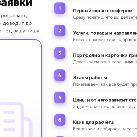
заявки
1
Первый экран с оффером
прогревает,
Сразу понятно, что вы делаете
и доводит до
е под вашу нишу.
2
Услуги, товары и направле
Клиент находит своё направле
3
Портфолио и карточки пр
Доказываем опыт реальными 
4
Этапы работы
Показываем, как всё будет пр
5
Цены и от чего зависит ст
Задаём ориентир по бюджету 
6
Квиз для расчёта
Вовлекаем и собираем параме