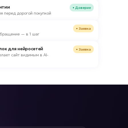
нтии
• Доверие
я перед дорогой покупкой
• Заявка
 обращение — в 1 шаг
блок для нейросетей
• Заявка
лает сайт видимым в AI-