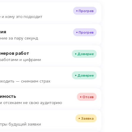
• Прогрев
 и кому это подходит
ния
• Прогрев
ние за пару секунд
имеров работ
• Доверие
работами и цифрами
• Доверие
оходить — снимаем страх
оимость
• Отсев
и отсекаем не свою аудиторию
• Заявка
тры будущей заявки