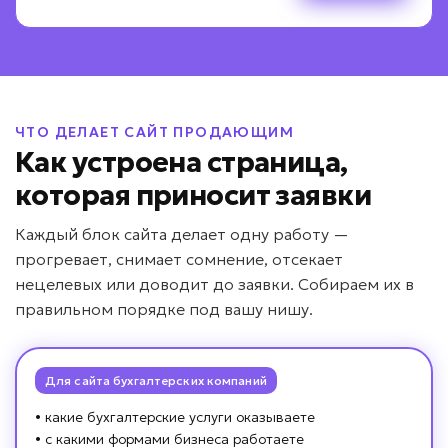
Назад
Назад
Дальше
Дальше
Назад
Дальше
ПОЛУЧИТЬ РАСЧЁТ
Даю согласие на
обработку персональных данных
Соглашаюсь с условиями
политики конфиденциальности
ЧТО ДЕЛАЕТ САЙТ ПРОДАЮЩИМ
Как устроена страница,
Вернуться к опросу
которая приносит заявки
Каждый блок сайта делает одну работу —
прогревает, снимает сомнение, отсекает
нецелевых или доводит до заявки. Собираем их в
правильном порядке под вашу нишу.
Для сайта бухгалтерских компаний
• какие бухгалтерские услуги оказываете
• с какими формами бизнеса работаете