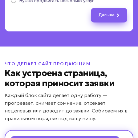
Нужно продвигать несколько услуг
Более 200 000 ₽
От 20 до 30 заявок
Пока изучаю возможности
Пока хочу понять стоимость
Как можно больше качественных заявок
Дальше
Назад
Дальше
Назад
Назад
Дальше
Дальше
Назад
Дальше
ПОЛУЧИТЬ РАСЧЁТ
Даю согласие на
обработку персональных данных
Соглашаюсь с условиями
политики конфиденциальности
ЧТО ДЕЛАЕТ САЙТ ПРОДАЮЩИМ
Как устроена страница,
Вернуться к опросу
которая приносит заявки
Каждый блок сайта делает одну работу —
прогревает, снимает сомнение, отсекает
нецелевых или доводит до заявки. Собираем их в
правильном порядке под вашу нишу.