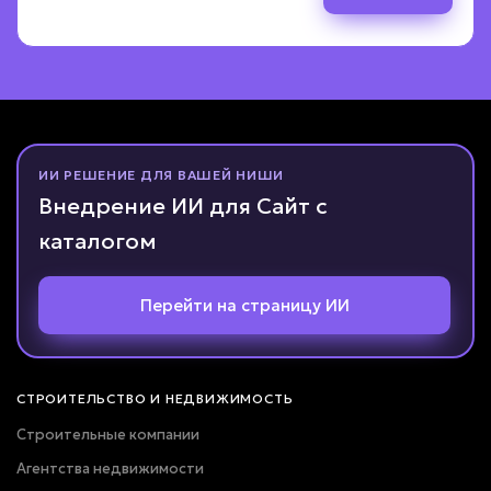
Назад
Назад
Дальше
Дальше
Назад
Дальше
ПОЛУЧИТЬ РАСЧЁТ
Даю согласие на
обработку персональных данных
Соглашаюсь с условиями
политики конфиденциальности
ИИ РЕШЕНИЕ ДЛЯ ВАШЕЙ НИШИ
Внедрение ИИ для Сайт с
Вернуться к опросу
каталогом
Перейти на страницу ИИ
СТРОИТЕЛЬСТВО И НЕДВИЖИМОСТЬ
Строительные компании
Агентства недвижимости