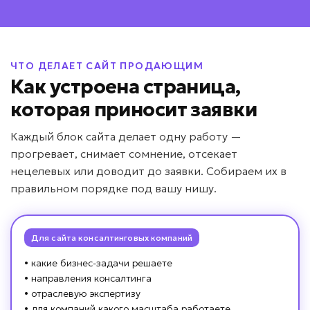
Даю согласие на
обработку персональных данных
Соглашаюсь с условиями
политики конфиденциальности
ЧТО ДЕЛАЕТ САЙТ ПРОДАЮЩИМ
Как устроена страница,
Вернуться к опросу
которая приносит заявки
Каждый блок сайта делает одну работу —
прогревает, снимает сомнение, отсекает
нецелевых или доводит до заявки. Собираем их в
правильном порядке под вашу нишу.
Для сайта консалтинговых компаний
• какие бизнес-задачи решаете
• направления консалтинга
• отраслевую экспертизу
• для компаний какого масштаба работаете