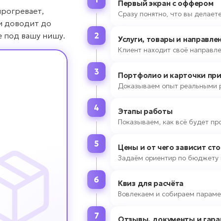
Первый экран с оффером
прогревает,
Сразу понятно, что вы делаете
и доводит до
е под вашу нишу.
2
Услуги, товары и направле
Клиент находит своё направле
3
Портфолио и карточки пр
Доказываем опыт реальными 
4
Этапы работы
Показываем, как всё будет пр
5
Цены и от чего зависит ст
Задаём ориентир по бюджету 
6
Квиз для расчёта
Вовлекаем и собираем параме
7
Отзывы, документы и гара