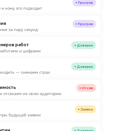
• Прогрев
 и кому это подходит
ния
• Прогрев
ние за пару секунд
имеров работ
• Доверие
работами и цифрами
• Доверие
оходить — снимаем страх
оимость
• Отсев
и отсекаем не свою аудиторию
• Заявка
тры будущей заявки
нтии
• Доверие