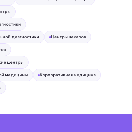
ентры
агностики
льной диагностики
Центры чекапов
тов
кие центры
ой медицины
Корпоративная медицина
к