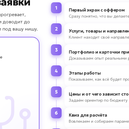
заявки
1
Первый экран с оффером
прогревает,
Сразу понятно, что вы делаете
и доводит до
е под вашу нишу.
2
Услуги, товары и направле
Клиент находит своё направле
3
Портфолио и карточки пр
ре
Доказываем опыт реальными 
4
Этапы работы
Показываем, как всё будет пр
5
Цены и от чего зависит ст
Задаём ориентир по бюджету 
6
Квиз для расчёта
Вовлекаем и собираем параме