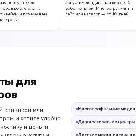
 клиенту, что вы
Запустим лендинг или квиз от 5
, сколько это стоит,
рабочих дней. Многостраничный
сть кейсы и почему вам
сайт или каталог — от 10 дней.
оверять.
ты для
ров
Многопрофильные медиц
ой клиникой или
ром и хотите удобно
Диагностические центры
гностику и цены и
ь нужную услугу и
Детские медицинские ц