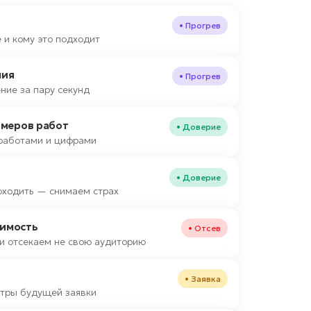
• Прогрев
 и кому это подходит
ния
• Прогрев
ние за пару секунд
имеров работ
• Доверие
работами и цифрами
• Доверие
оходить — снимаем страх
оимость
• Отсев
и отсекаем не свою аудиторию
• Заявка
тры будущей заявки