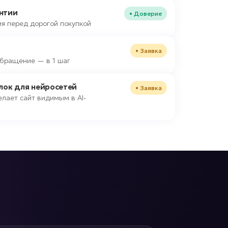
нтии
• Доверие
я перед дорогой покупкой
• Заявка
 обращение — в 1 шаг
блок для нейросетей
• Заявка
лает сайт видимым в AI-