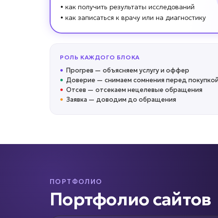
• как получить результаты исследований
• как записаться к врачу или на диагностику
РОЛЬ КАЖДОГО БЛОКА
•
Прогрев
—
объясняем услугу и оффер
•
Доверие
—
снимаем сомнения перед покупко
•
Отсев
—
отсекаем нецелевые обращения
•
Заявка
—
доводим до обращения
ПОРТФОЛИО
Портфолио сайтов