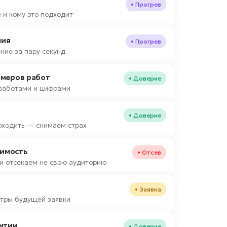
• Прогрев
 и кому это подходит
ния
• Прогрев
ние за пару секунд
имеров работ
• Доверие
работами и цифрами
• Доверие
оходить — снимаем страх
оимость
• Отсев
и отсекаем не свою аудиторию
• Заявка
тры будущей заявки
нтии
• Доверие