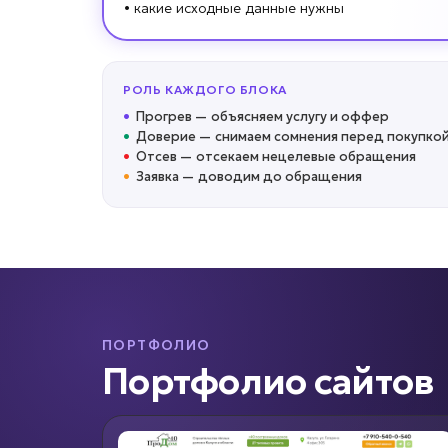
• какие исходные данные нужны
РОЛЬ КАЖДОГО БЛОКА
•
Прогрев
—
объясняем услугу и оффер
•
Доверие
—
снимаем сомнения перед покупко
•
Отсев
—
отсекаем нецелевые обращения
•
Заявка
—
доводим до обращения
ПОРТФОЛИО
Портфолио сайтов