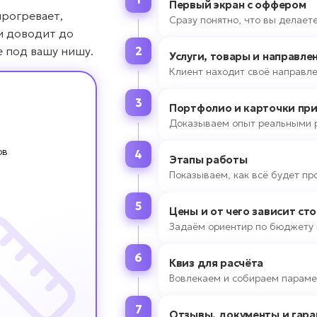
Первый экран с оффером
прогревает,
Сразу понятно, что вы делаете
и доводит до
е под вашу нишу.
2
Услуги, товары и направле
Клиент находит своё направле
3
Портфолио и карточки пр
Доказываем опыт реальными 
ов
4
Этапы работы
Показываем, как всё будет пр
5
Цены и от чего зависит ст
Задаём ориентир по бюджету 
6
Квиз для расчёта
Вовлекаем и собираем параме
7
Отзывы, документы и гара