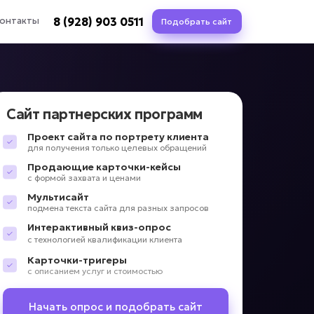
8 (928) 903 0511
онтакты
Подобрать сайт
Сайт партнерских программ
Проект сайта по портрету клиента
для получения только целевых обращений
Продающие карточки-кейсы
с формой захвата и ценами
Мультисайт
подмена текста сайта для разных запросов
Интерактивный квиз-опрос
с технологией квалификации клиента
Карточки-тригеры
с описанием услуг и стоимостью
Начать опрос и подобрать сайт