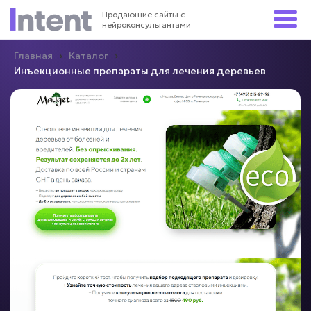
Продающие сайты с
нейроконсультантами
›
›
Главная
Каталог
Инъекционные препараты для лечения деревьев