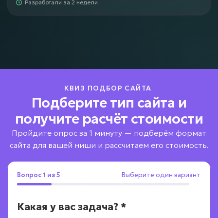
Разработали за 2 недели
КВИЗ ПОДБОР САЙТА
Подберите тип сайта и
получите расчёт стоимости
Пройдите опрос за 1 минуту — подберём формат
сайта для вашей ниши и рассчитаем его стоимость.
Вопрос 1 из 5
Вопрос 2 из 5
Вопрос 3 из 5
Вопрос 4 из 5
Вопрос 5 из 5
Выберите один вариант
Выберите один вариант
Выберите один вариант
Выберите один вариант
Выберите один вариант
✅
Квиз пройден — план готов
Какая у вас задача? *
Какой бюджет есть на решение
Что вы продаёте? *
Сколько заявок в неделю хотите
В какие сроки планируете
Получите смету на сайт и план