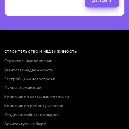
Дальше
Назад
Дальше
Назад
Назад
Дальше
Дальше
Назад
Дальше
ПОЛУЧИТЬ РАСЧЁТ
Даю согласие на
обработку персональных данных
Соглашаюсь с условиями
политики конфиденциальности
СТРОИТЕЛЬСТВО И НЕДВИЖИМОСТЬ
Строительные компании
Вернуться к опросу
Агентства недвижимости
Застройщики новостроек
Оконные компании
Компании по натяжным потолкам
Компании по ремонту квартир
Студии дизайна интерьеров
Архитектурные бюро