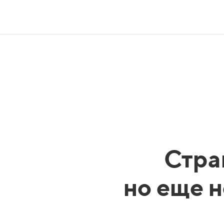
Стра
но еще н