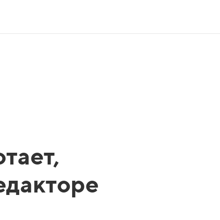
тает,
редакторе